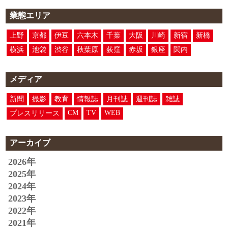
業態エリア
上野
京都
伊豆
六本木
千葉
大阪
川崎
新宿
新橋
横浜
池袋
渋谷
秋葉原
荻窪
赤坂
銀座
関内
メディア
新聞
撮影
教育
情報誌
月刊誌
週刊誌
雑誌
CM
TV
WEB
プレスリリース
アーカイブ
2026年
2025年
2024年
2023年
2022年
2021年