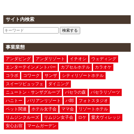
サイト内検索
検索する
事業業態
アンダピング
アンダリゾート
イチオシ
ウェディング
エンターテインメントバー
カプセルホテル
カラオケ
コラボ
コワーク
サンザ
シティリゾートホテル
スイーツビュッフェ
ダイニング
ニュートン・サンザグループ
パセラの森
パセラリゾーツ
ハニトー
バリアンリゾート
パ郎
フォトスタジオ
ペット関連
ホテル女子会
ママ会
リゾートホテル
リムジンクルーズ
リムジン女子会
ロケ
愛犬ヴィレッジ
安心お宿
マームガーデン