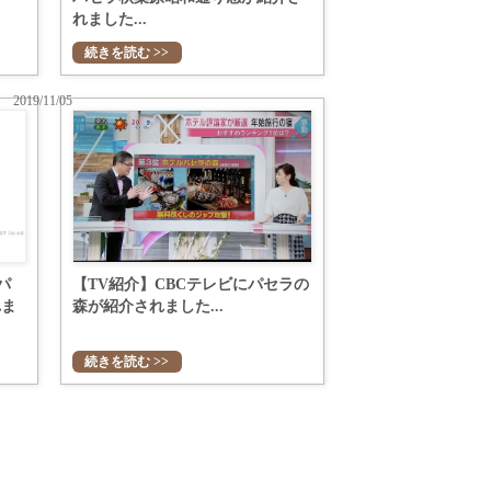
れました...
続きを読む >>
2019/11/05
にパ
【TV紹介】CBCテレビにパセラの
れま
森が紹介されました...
続きを読む >>