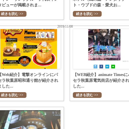
タビューが掲載されま...
ト・ウブドの森・愛犬お...
続きを読む >>
続きを読む >>
2019/11/08
【Web紹介】電撃オンラインにパ
【WEB紹介】animate Times
セラ秋葉原昭和通り館が紹介され
セラ秋葉原電気街店が紹介さ
ました...
した...
続きを読む >>
続きを読む >>