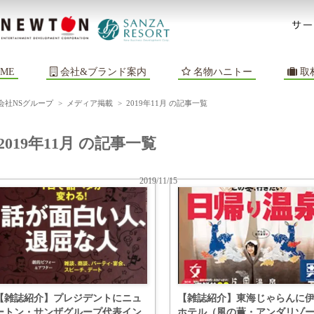
ME
会社&ブランド案内
名物ハニトー
取
会社NSグループ
>
メディア掲載
>
2019年11月 の記事一覧
2019年11月 の記事一覧
2019/11/15
【雑誌紹介】プレジデントにニュ
【雑誌紹介】東海じゃらんに
ートン・サンザグループ代表イン
ホテル（風の薫・アンダリゾ