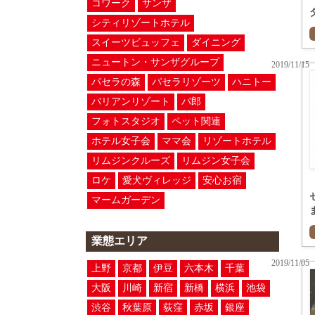
コワーク
サンザ
シティリゾートホテル
スイーツビュッフェ
ダイニング
ニュートン・サンザグループ
2019/11/15
パセラの森
パセラリゾーツ
ハニトー
バリアンリゾート
パ郎
フォトスタジオ
ペット関連
ホテル女子会
ママ会
リゾートホテル
リムジンクルーズ
リムジン女子会
ロケ
愛犬ヴィレッジ
安心お宿
マームガーデン
業態エリア
2019/11/05
上野
京都
伊豆
六本木
千葉
大阪
川崎
新宿
新橋
横浜
池袋
渋谷
秋葉原
荻窪
赤坂
銀座