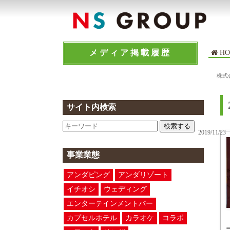
メディア掲載履歴
HO
株式
サイト内検索
検索する
2019/11/23
事業業態
アンダピング
アンダリゾート
イチオシ
ウェディング
エンターテインメントバー
カプセルホテル
カラオケ
コラボ