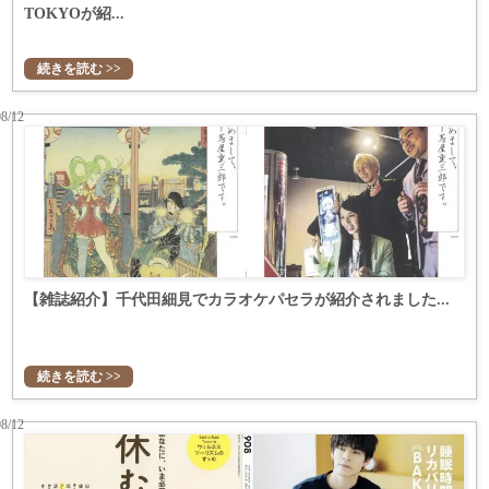
TOKYOが紹...
続きを読む >>
08/12
【雑誌紹介】千代田細見でカラオケパセラが紹介されました...
続きを読む >>
08/12