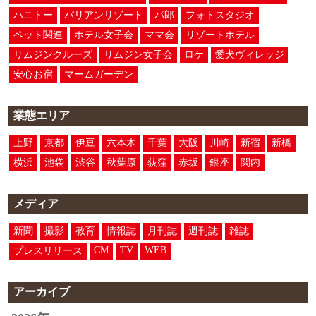
ハニトー
バリアンリゾート
パ郎
フォトスタジオ
ペット関連
ホテル女子会
ママ会
リゾートホテル
リムジンクルーズ
リムジン女子会
ロケ
愛犬ヴィレッジ
安心お宿
マームガーデン
業態エリア
上野
京都
伊豆
六本木
千葉
大阪
川崎
新宿
新橋
横浜
池袋
渋谷
秋葉原
荻窪
赤坂
銀座
関内
メディア
新聞
撮影
教育
情報誌
月刊誌
週刊誌
雑誌
CM
TV
WEB
プレスリリース
アーカイブ