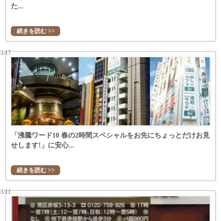
た...
続きを読む >>
03/17
「沸騰ワード10 春の2時間スペシャルをお先にちょっとだけお見
せします!」に安心...
続きを読む >>
03/11