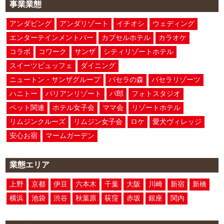
事業業態
アンダピング
アンダリゾート
イチオシ
ウェディング
エンターテインメントバー
カプセルホテル
カラオケ
コラボ
コワーク
サンザ
シティリゾートホテル
スイーツビュッフェ
ダイニング
ニュートン・サンザグループ
パセラの森
パセラリゾーツ
ハニトー
バリアンリゾート
パ郎
フォトスタジオ
ペット関連
ホテル女子会
ママ会
リゾートホテル
リムジンクルーズ
リムジン女子会
ロケ
愛犬ヴィレッジ
安心お宿
マームガーデン
業態エリア
上野
京都
伊豆
六本木
千葉
大阪
川崎
新宿
新橋
横浜
池袋
渋谷
秋葉原
荻窪
赤坂
銀座
関内