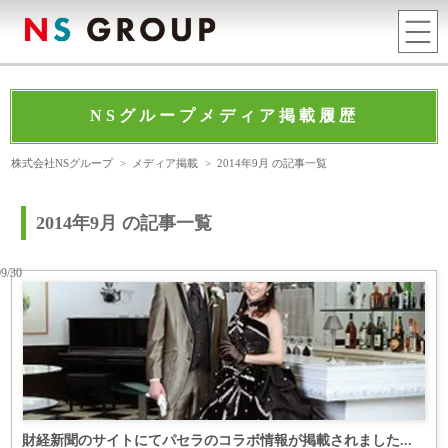
NSグループメディア掲載履歴
株式会社NSグループ
>
メディア掲載
>
2014年9月 の記事一覧
2014年9月 の記事一覧
09/30
財経新聞のサイトにてパセラのコラボ情報が掲載されました...