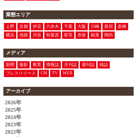
業態エリア
上野
京都
伊豆
六本木
千葉
大阪
川崎
新宿
新橋
横浜
池袋
渋谷
秋葉原
荻窪
赤坂
銀座
関内
メディア
新聞
撮影
教育
情報誌
月刊誌
週刊誌
雑誌
CM
TV
WEB
プレスリリース
アーカイブ
2026年
2025年
2024年
2023年
2022年