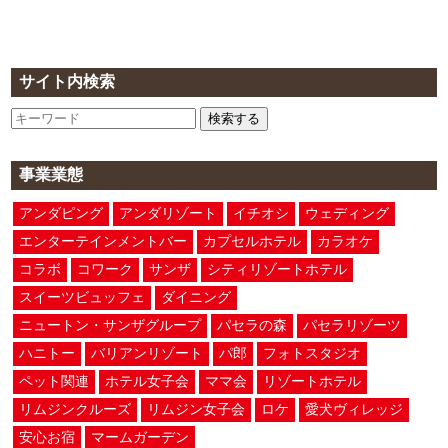
サイト内検索
検索する
事業業態
アンダピング
アンダリゾート
イチオシ
ウェディング
エンターテインメントバー
カプセルホテル
カラオケ
コラボ
コワーク
サンザ
シティリゾートホテル
スイーツビュッフェ
ダイニング
ニュートン・サンザグループ
パセラの森
パセラリゾーツ
ハニトー
バリアンリゾート
パ郎
フォトスタジオ
ペット関連
ホテル女子会
ママ会
リゾートホテル
リムジンクルーズ
リムジン女子会
ロケ
愛犬ヴィレッジ
安心お宿
マームガーデン