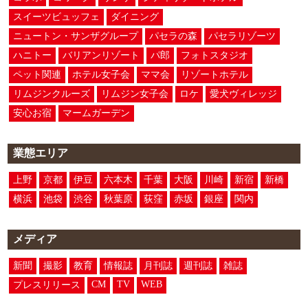
スイーツビュッフェ
ダイニング
ニュートン・サンザグループ
パセラの森
パセラリゾーツ
ハニトー
バリアンリゾート
パ郎
フォトスタジオ
ペット関連
ホテル女子会
ママ会
リゾートホテル
リムジンクルーズ
リムジン女子会
ロケ
愛犬ヴィレッジ
安心お宿
マームガーデン
業態エリア
上野
京都
伊豆
六本木
千葉
大阪
川崎
新宿
新橋
横浜
池袋
渋谷
秋葉原
荻窪
赤坂
銀座
関内
メディア
新聞
撮影
教育
情報誌
月刊誌
週刊誌
雑誌
CM
TV
WEB
プレスリリース