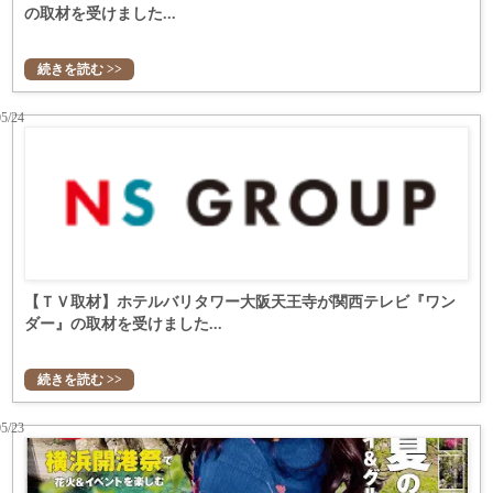
の取材を受けました...
続きを読む >>
05/24
【ＴＶ取材】ホテルバリタワー大阪天王寺が関西テレビ『ワン
ダー』の取材を受けました...
続きを読む >>
05/23