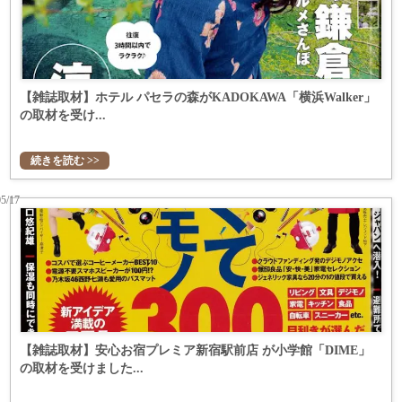
【雑誌取材】ホテル パセラの森がKADOKAWA「横浜Walker」
の取材を受け...
続きを読む >>
05/17
【雑誌取材】安心お宿プレミア新宿駅前店 が小学館「DIME」
の取材を受けました...