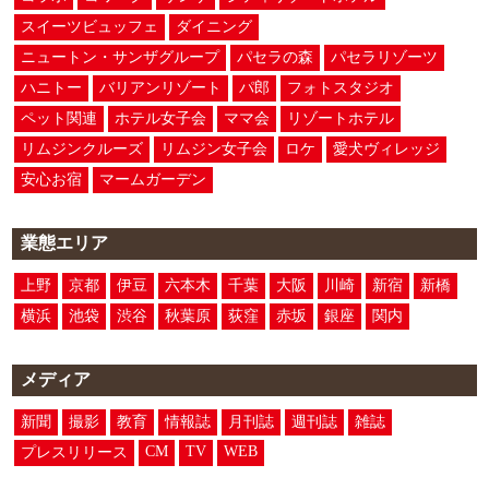
スイーツビュッフェ
ダイニング
ニュートン・サンザグループ
パセラの森
パセラリゾーツ
ハニトー
バリアンリゾート
パ郎
フォトスタジオ
ペット関連
ホテル女子会
ママ会
リゾートホテル
リムジンクルーズ
リムジン女子会
ロケ
愛犬ヴィレッジ
安心お宿
マームガーデン
業態エリア
上野
京都
伊豆
六本木
千葉
大阪
川崎
新宿
新橋
横浜
池袋
渋谷
秋葉原
荻窪
赤坂
銀座
関内
メディア
新聞
撮影
教育
情報誌
月刊誌
週刊誌
雑誌
CM
TV
WEB
プレスリリース