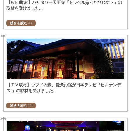
【WEB取材】バリタワー天王寺『トラベルjp＜たびねす＞』の
取材を受けました...
続きを読む >>
05/09
【ＴＶ取材】ウブドの森、愛犬お宿が日本テレビ『ヒルナンデ
ス!』の取材を受けました...
続きを読む >>
05/09