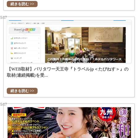
続きを読む >>
05/17
【WEB取材】バリタワー天王寺『トラベルjp＜たびねす＞』の
取材(連続掲載)を受...
続きを読む >>
05/17