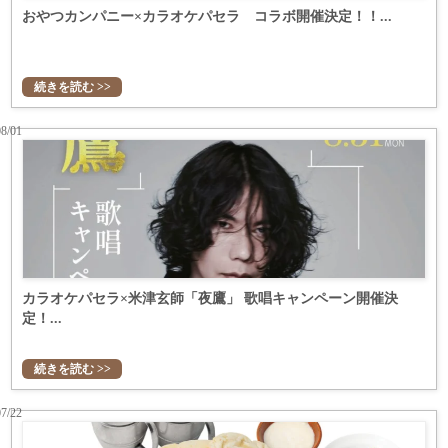
おやつカンパニー×カラオケパセラ コラボ開催決定！！...
続きを読む >>
08/01
カラオケパセラ×米津玄師「夜鷹」 歌唱キャンペーン開催決
定！...
続きを読む >>
07/22