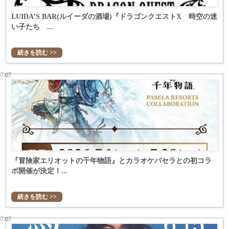
LUIDA’S BAR(ルイーダの酒場)『ドラゴンクエストX 時空の迷
い子たち ...
続きを読む >>
07/07
『冒険家エリオットの千年物語』とカラオケパセラとの初コラ
ボ開催が決定！...
続きを読む >>
07/07