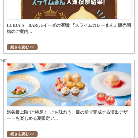
LUIDA’S BAR(ルイーダの酒場)『スライムカレーまん』販売開
始のご案内...
続きを読む >>
07/07
渋谷最上階で”桃尽くし”を味わう。目の前で完成する演出デザ
ートも楽しめる夏限定ア...
続きを読む >>