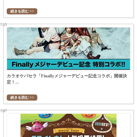
続きを読む >>
07/15
カラオケパセラ「Finallyメジャーデビュー記念コラボ」開催決
定！...
続きを読む >>
07/07