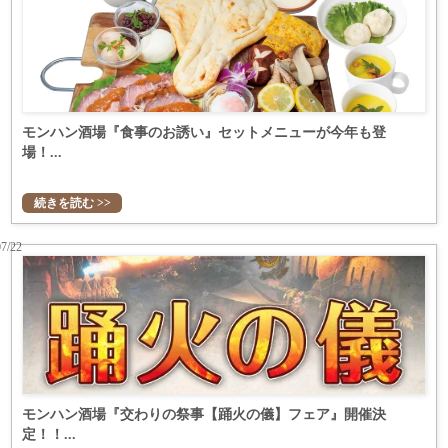
モンハン酒場『食事のお誘い』セットメニューが今年も登
場！...
続きを読む >>
07/22
モンハン酒場『交わりの祭事【踊火の儀】フェア』開催決
定！！...