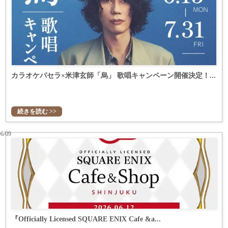
カラオケパセラ×米津玄師「烏」 歌唱キャンペーン開催決定！...
続きを読む >>
06/09
『Officially Licensed SQUARE ENIX Cafe &a...