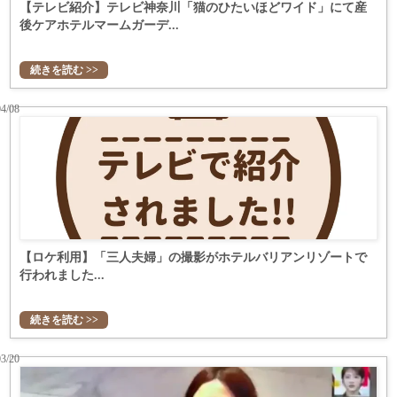
【テレビ紹介】テレビ神奈川「猫のひたいほどワイド」にて産
後ケアホテルマームガーデ...
続きを読む >>
04/08
【ロケ利用】「三人夫婦」の撮影がホテルバリアンリゾートで
行われました...
続きを読む >>
03/20