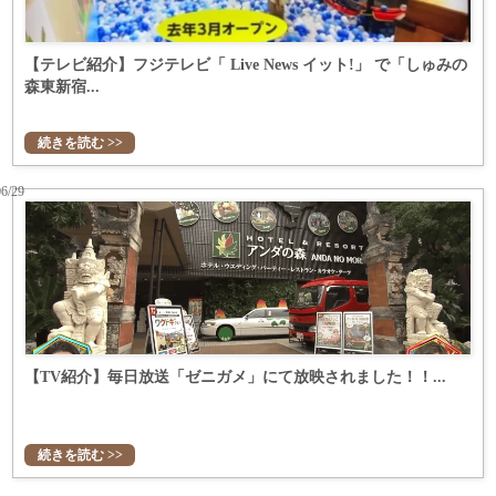
【テレビ紹介】フジテレビ「 Live News イット!」 で「しゅみの
森東新宿...
続きを読む >>
06/29
【TV紹介】毎日放送「ゼニガメ」にて放映されました！！...
続きを読む >>