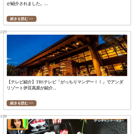
が紹介されました。...
続きを読む >>
02/23
【テレビ紹介】TBSテレビ「がっちりマンデー！！」でアンダ
リゾート伊豆高原が紹介...
続きを読む >>
01/26