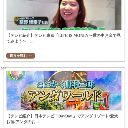
【テレビ紹介】テレビ東京「LIFE IS MONEY〜世の中お金で見
てみよう〜」...
続きを読む >>
02/14
【テレビ紹介】日本テレビ「DayDay.」でアンダリゾート/愛犬
お宿/アンダのお...