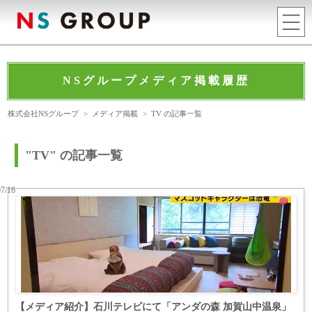
NSグループメディア掲載履歴
株式会社NSグループ
>
メディア掲載
>
TV の記事一覧
"TV" の記事一覧
07/16
【メディア紹介】石川テレビにて「アンダの森 加賀山中温泉」