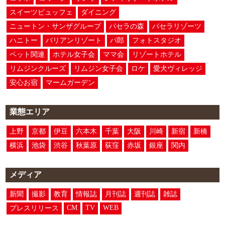
スイーツビュッフェ
ダイニング
ニュートン・サンザグループ
パセラの森
パセラリゾーツ
ハニトー
バリアンリゾート
パ郎
フォトスタジオ
ペット関連
ホテル女子会
ママ会
リゾートホテル
リムジンクルーズ
リムジン女子会
ロケ
愛犬ヴィレッジ
安心お宿
マームガーデン
業態エリア
上野
京都
伊豆
六本木
千葉
大阪
川崎
新宿
新橋
横浜
池袋
渋谷
秋葉原
荻窪
赤坂
銀座
関内
メディア
新聞
撮影
教育
情報誌
月刊誌
週刊誌
雑誌
CM
TV
WEB
プレスリリース