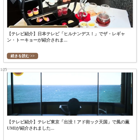
【テレビ紹介】日本テレビ「ヒルナンデス！」でザ・レギャ
ン・トーキョーが紹介されま...
続きを読む >>
11/25
【テレビ紹介】テレビ東京「出没！アド街ック天国」で風の薫
UMIが紹介されました...