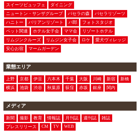
スイーツビュッフェ
ダイニング
ニュートン・サンザグループ
パセラの森
パセラリゾーツ
ハニトー
バリアンリゾート
パ郎
フォトスタジオ
ペット関連
ホテル女子会
ママ会
リゾートホテル
リムジンクルーズ
リムジン女子会
ロケ
愛犬ヴィレッジ
安心お宿
マームガーデン
業態エリア
上野
京都
伊豆
六本木
千葉
大阪
川崎
新宿
新橋
横浜
池袋
渋谷
秋葉原
荻窪
赤坂
銀座
関内
メディア
新聞
撮影
教育
情報誌
月刊誌
週刊誌
雑誌
CM
TV
WEB
プレスリリース