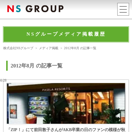
NSグループメディア掲載履歴
株式会社NSグループ
>
メディア掲載
>
2012年8月 の記事一覧
2012年8月 の記事一覧
08/28
「ZIP！」にて前田敦子さんがAKB卒業の日のファンの模様が秋