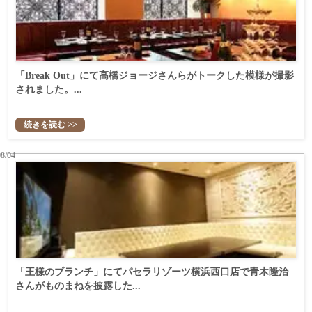
「Break Out」にて高橋ジョージさんらがトークした模様が撮影
されました。...
続きを読む >>
08/04
「王様のブランチ」にてパセラリゾーツ横浜西口店で青木隆治
さんがものまねを披露した...