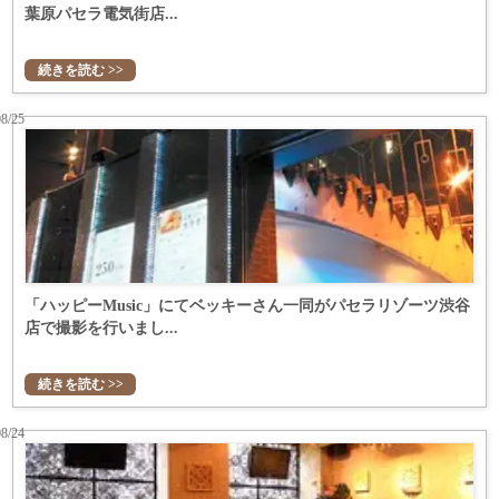
葉原パセラ電気街店...
続きを読む >>
08/25
「ハッピーMusic」にてベッキーさん一同がパセラリゾーツ渋谷
店で撮影を行いまし...
続きを読む >>
08/24