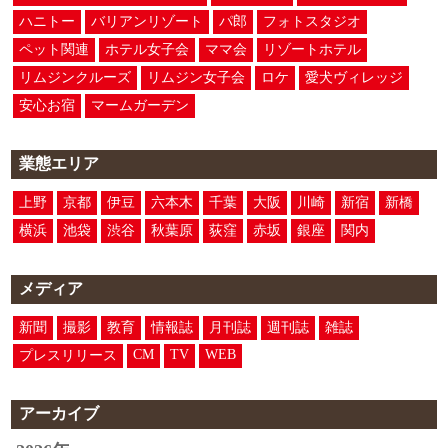
ハニトー
バリアンリゾート
パ郎
フォトスタジオ
ペット関連
ホテル女子会
ママ会
リゾートホテル
リムジンクルーズ
リムジン女子会
ロケ
愛犬ヴィレッジ
安心お宿
マームガーデン
業態エリア
上野
京都
伊豆
六本木
千葉
大阪
川崎
新宿
新橋
横浜
池袋
渋谷
秋葉原
荻窪
赤坂
銀座
関内
メディア
新聞
撮影
教育
情報誌
月刊誌
週刊誌
雑誌
CM
TV
WEB
プレスリリース
アーカイブ