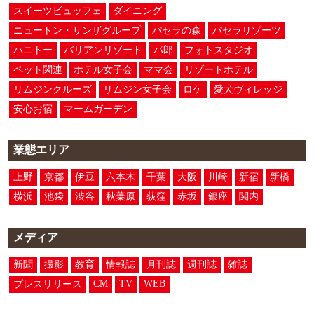
スイーツビュッフェ
ダイニング
ニュートン・サンザグループ
パセラの森
パセラリゾーツ
ハニトー
バリアンリゾート
パ郎
フォトスタジオ
ペット関連
ホテル女子会
ママ会
リゾートホテル
リムジンクルーズ
リムジン女子会
ロケ
愛犬ヴィレッジ
安心お宿
マームガーデン
業態エリア
上野
京都
伊豆
六本木
千葉
大阪
川崎
新宿
新橋
横浜
池袋
渋谷
秋葉原
荻窪
赤坂
銀座
関内
メディア
新聞
撮影
教育
情報誌
月刊誌
週刊誌
雑誌
CM
TV
WEB
プレスリリース