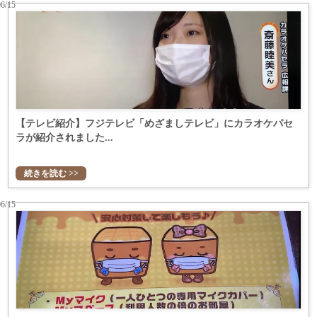
06/15
【テレビ紹介】フジテレビ「めざましテレビ」にカラオケパセ
ラが紹介されました...
続きを読む >>
06/15