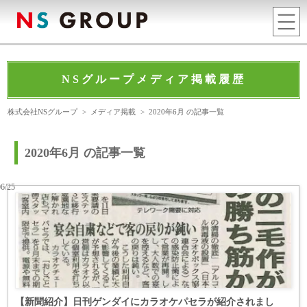
NSグループメディア掲載履歴
株式会社NSグループ
>
メディア掲載
>
2020年6月 の記事一覧
2020年6月 の記事一覧
06/25
【新聞紹介】日刊ゲンダイにカラオケパセラが紹介されまし