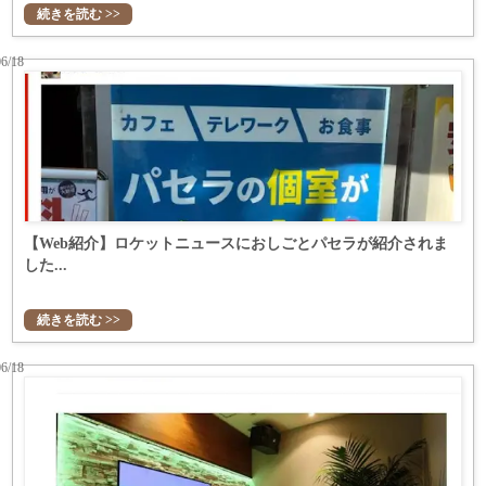
続きを読む >>
06/18
【Web紹介】ロケットニュースにおしごとパセラが紹介されま
した...
続きを読む >>
06/18