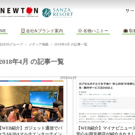
ME
会社&ブランド案内
名物ハニトー
取
会社NSグループ
>
メディア掲載
>
2018年4月 の記事一覧
2018年4月 の記事一覧
2018/04/19
【WEB紹介】ガジェット通信でパ
【WEB紹介】マイナビニュー
セラAKIBAマルチエンターテイン
安心お宿京都店が紹介されま