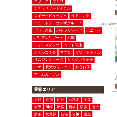
コワーク
サンザ
シティリゾートホテル
スイーツビュッフェ
ダイニング
ニュートン・サンザグループ
2018/04/13
パセラの森
パセラリゾーツ
ハニトー
バリアンリゾート
パ郎
フォトスタジオ
ペット関連
ホテル女子会
ママ会
リゾートホテル
リムジンクルーズ
リムジン女子会
ロケ
愛犬ヴィレッジ
安心お宿
マームガーデン
業態エリア
上野
京都
伊豆
六本木
千葉
大阪
川崎
新宿
新橋
横浜
池袋
渋谷
秋葉原
荻窪
赤坂
銀座