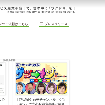
材のご依頼はこちら
プレスリリース
2018/04/18
スで
【TV紹介】eo光チャンネル「ゲツ
し
→キン」に安心お宿京都店が紹介