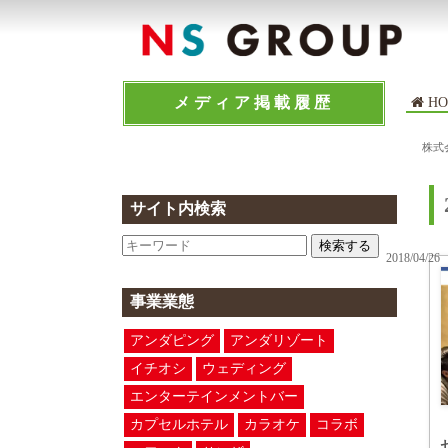
メディア掲載履歴
HO
株式
サイト内検索
検索する
2018/04/26
事業業態
アンダピング
アンダリゾート
イチオシ
ウェディング
エンターテインメントバー
カプセルホテル
カラオケ
コラボ