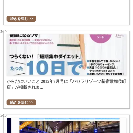
続きを読む >>
05/19
からだにいいこと 2015年7月号に「パセラリゾーツ新宿歌舞伎町
店」が掲載されま...
続きを読む >>
05/15