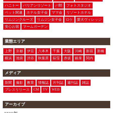
ハニトー
バリアンリゾート
パ郎
フォトスタジオ
ペット関連
ホテル女子会
ママ会
リゾートホテル
リムジンクルーズ
リムジン女子会
ロケ
愛犬ヴィレッジ
安心お宿
マームガーデン
業態エリア
上野
京都
伊豆
六本木
千葉
大阪
川崎
新宿
新橋
横浜
池袋
渋谷
秋葉原
荻窪
赤坂
銀座
関内
メディア
新聞
撮影
教育
情報誌
月刊誌
週刊誌
雑誌
CM
TV
WEB
プレスリリース
アーカイブ