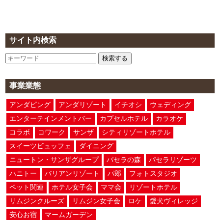
サイト内検索
検索する
事業業態
アンダピング
アンダリゾート
イチオシ
ウェディング
エンターテインメントバー
カプセルホテル
カラオケ
コラボ
コワーク
サンザ
シティリゾートホテル
スイーツビュッフェ
ダイニング
ニュートン・サンザグループ
パセラの森
パセラリゾーツ
ハニトー
バリアンリゾート
パ郎
フォトスタジオ
ペット関連
ホテル女子会
ママ会
リゾートホテル
リムジンクルーズ
リムジン女子会
ロケ
愛犬ヴィレッジ
安心お宿
マームガーデン