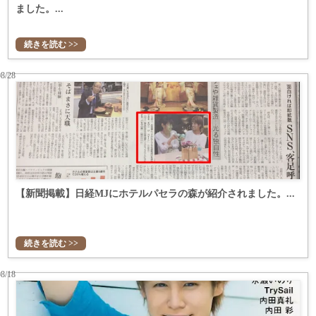
ました。...
続きを読む >>
08/28
【新聞掲載】日経MJにホテルパセラの森が紹介されました。...
続きを読む >>
08/18