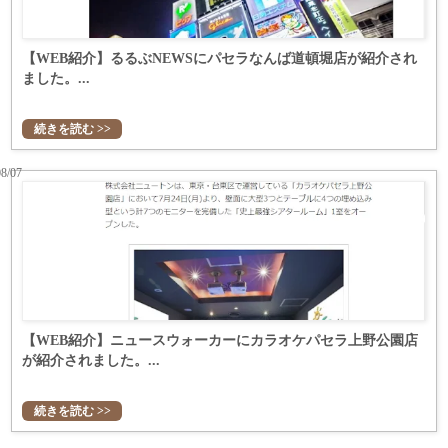
【WEB紹介】るるぶNEWSにパセラなんば道頓堀店が紹介され
ました。...
続きを読む >>
08/07
【WEB紹介】ニュースウォーカーにカラオケパセラ上野公園店
が紹介されました。...
続きを読む >>