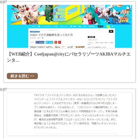
08/07
【WEB紹介】Cooljapan@cityにパセラリゾーツAKIBAマルチエ
ンタ...
続きを読む >>
08/07