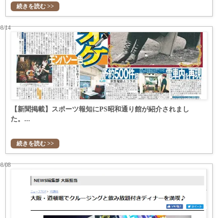
続きを読む >>
08/14
【新聞掲載】スポーツ報知にPS昭和通り館が紹介されまし
た。...
続きを読む >>
08/08