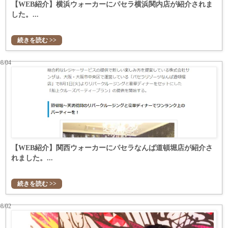
【WEB紹介】横浜ウォーカーにパセラ横浜関内店が紹介されま
した。...
続きを読む >>
08/04
【WEB紹介】関西ウォーカーにパセラなんば道頓堀店が紹介さ
れました。...
続きを読む >>
08/02