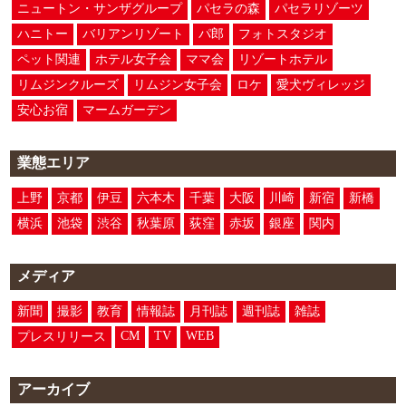
ニュートン・サンザグループ
パセラの森
パセラリゾーツ
ハニトー
バリアンリゾート
パ郎
フォトスタジオ
ペット関連
ホテル女子会
ママ会
リゾートホテル
リムジンクルーズ
リムジン女子会
ロケ
愛犬ヴィレッジ
安心お宿
マームガーデン
業態エリア
上野
京都
伊豆
六本木
千葉
大阪
川崎
新宿
新橋
横浜
池袋
渋谷
秋葉原
荻窪
赤坂
銀座
関内
メディア
新聞
撮影
教育
情報誌
月刊誌
週刊誌
雑誌
CM
TV
WEB
プレスリリース
アーカイブ