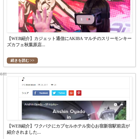
【WEB紹介】カジェット通信にAKIBA マルチのスリーモンキー
ズカフェ秋葉原店...
続きを読む >>
08/01
【WEB紹介】ワクバクにカプセルホテル安心お宿新宿駅前店が
紹介されました...