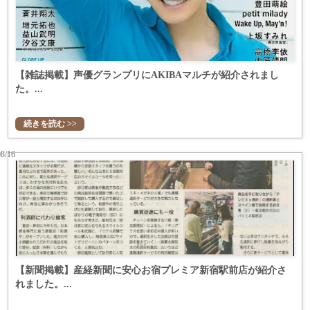
【雑誌掲載】声優グランプリにAKIBAマルチが紹介されまし
た。...
続きを読む >>
08/16
【新聞掲載】産経新聞に安心お宿プレミア新宿駅前店が紹介さ
れました。...