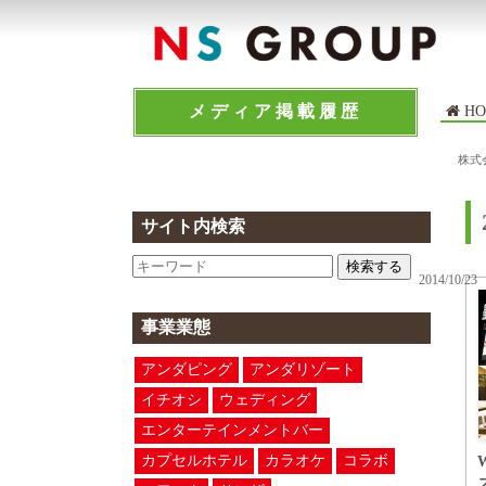
メディア掲載履歴
HO
株式
サイト内検索
検索する
2014/10/23
事業業態
アンダピング
アンダリゾート
イチオシ
ウェディング
エンターテインメントバー
カプセルホテル
カラオケ
コラボ