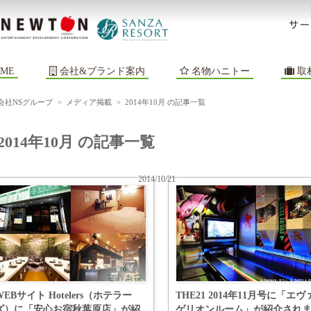
ME
会社&ブランド案内
名物ハニトー
取
会社NSグループ
>
メディア掲載
>
2014年10月 の記事一覧
2014年10月 の記事一覧
2014/10/21
WEBサイト Hotelers（ホテラー
THE21 2014年11月号に「エヴ
ズ）に「安心お宿秋葉原店」が紹
ゲリオンルーム」が紹介され