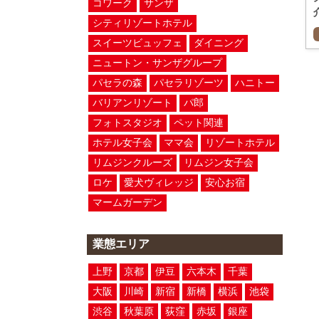
コワーク
サンザ
シティリゾートホテル
スイーツビュッフェ
ダイニング
ニュートン・サンザグループ
パセラの森
パセラリゾーツ
ハニトー
バリアンリゾート
パ郎
フォトスタジオ
ペット関連
ホテル女子会
ママ会
リゾートホテル
リムジンクルーズ
リムジン女子会
ロケ
愛犬ヴィレッジ
安心お宿
マームガーデン
業態エリア
上野
京都
伊豆
六本木
千葉
大阪
川崎
新宿
新橋
横浜
池袋
渋谷
秋葉原
荻窪
赤坂
銀座