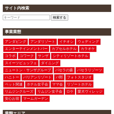
サイト内検索
検索する
事業業態
アンダピング
アンダリゾート
イチオシ
ウェディング
エンターテインメントバー
カプセルホテル
カラオケ
コラボ
コワーク
サンザ
シティリゾートホテル
スイーツビュッフェ
ダイニング
ニュートン・サンザグループ
パセラの森
パセラリゾーツ
ハニトー
バリアンリゾート
パ郎
フォトスタジオ
ペット関連
ホテル女子会
ママ会
リゾートホテル
リムジンクルーズ
リムジン女子会
ロケ
愛犬ヴィレッジ
安心お宿
マームガーデン
業態エリア