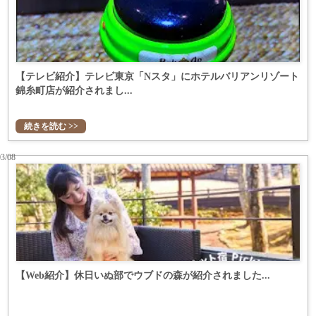
【テレビ紹介】テレビ東京「Nスタ」にホテルバリアンリゾート
錦糸町店が紹介されまし...
続きを読む >>
03/08
【Web紹介】休日いぬ部でウブドの森が紹介されました...