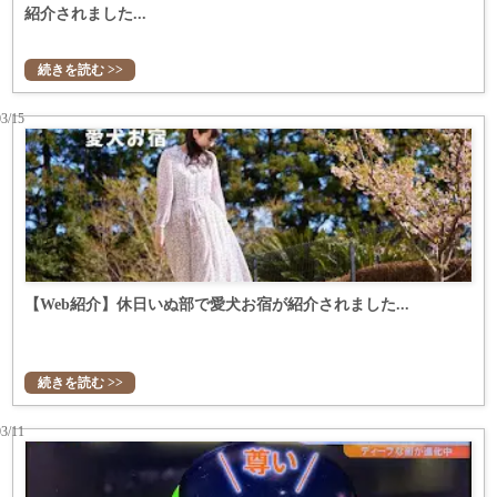
紹介されました...
続きを読む >>
03/15
【Web紹介】休日いぬ部で愛犬お宿が紹介されました...
続きを読む >>
03/11