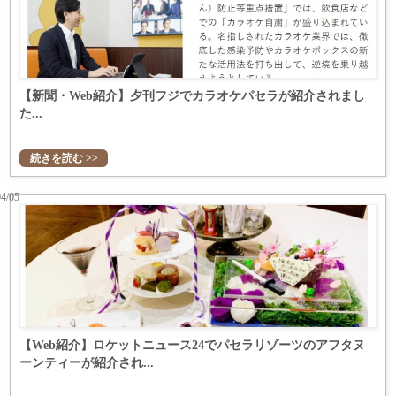
【新聞・Web紹介】夕刊フジでカラオケパセラが紹介されまし
た...
続きを読む >>
04/05
【Web紹介】ロケットニュース24でパセラリゾーツのアフタヌ
ーンティーが紹介され...