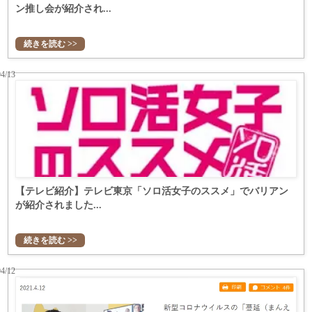
ン推し会が紹介され...
続きを読む >>
04/13
【テレビ紹介】テレビ東京「ソロ活女子のススメ」でバリアン
が紹介されました...
続きを読む >>
04/12