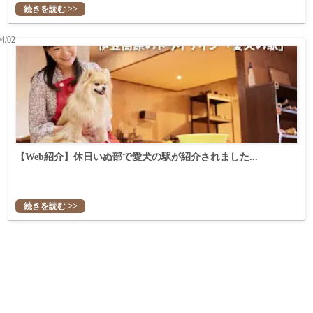
続きを読む >>
04/02
【Web紹介】休日いぬ部で愛犬の駅が紹介されました...
続きを読む >>