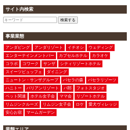
サイト内検索
検索する
事業業態
アンダピング
アンダリゾート
イチオシ
ウェディング
エンターテインメントバー
カプセルホテル
カラオケ
コラボ
コワーク
サンザ
シティリゾートホテル
スイーツビュッフェ
ダイニング
ニュートン・サンザグループ
パセラの森
パセラリゾーツ
ハニトー
バリアンリゾート
パ郎
フォトスタジオ
ペット関連
ホテル女子会
ママ会
リゾートホテル
リムジンクルーズ
リムジン女子会
ロケ
愛犬ヴィレッジ
安心お宿
マームガーデン
業態エリア