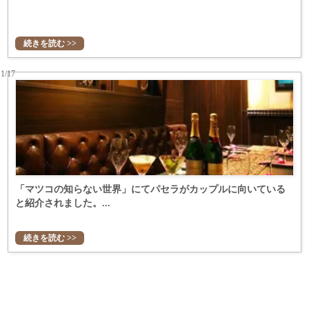
続きを読む >>
11/17
「マツコの知らない世界」にてパセラがカップルに向いている
と紹介されました。...
続きを読む >>