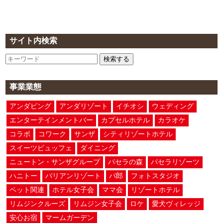
サイト内検索
検索する
事業業態
アンダピング
アンダリゾート
イチオシ
ウェディング
エンターテインメントバー
カプセルホテル
カラオケ
コラボ
コワーク
サンザ
シティリゾートホテル
スイーツビュッフェ
ダイニング
ニュートン・サンザグループ
パセラの森
パセラリゾーツ
ハニトー
バリアンリゾート
パ郎
フォトスタジオ
ペット関連
ホテル女子会
ママ会
リゾートホテル
リムジンクルーズ
リムジン女子会
ロケ
愛犬ヴィレッジ
安心お宿
マームガーデン