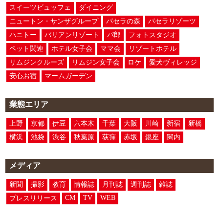
スイーツビュッフェ
ダイニング
ニュートン・サンザグループ
パセラの森
パセラリゾーツ
ハニトー
バリアンリゾート
パ郎
フォトスタジオ
ペット関連
ホテル女子会
ママ会
リゾートホテル
リムジンクルーズ
リムジン女子会
ロケ
愛犬ヴィレッジ
安心お宿
マームガーデン
業態エリア
上野
京都
伊豆
六本木
千葉
大阪
川崎
新宿
新橋
横浜
池袋
渋谷
秋葉原
荻窪
赤坂
銀座
関内
メディア
新聞
撮影
教育
情報誌
月刊誌
週刊誌
雑誌
CM
TV
WEB
プレスリリース