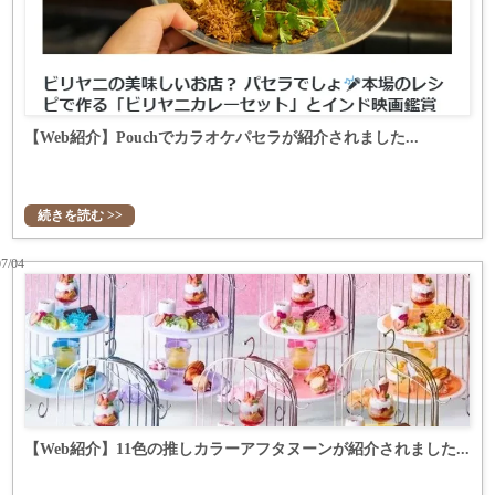
【Web紹介】Pouchでカラオケパセラが紹介されました...
続きを読む >>
07/04
【Web紹介】11色の推しカラーアフタヌーンが紹介されました...