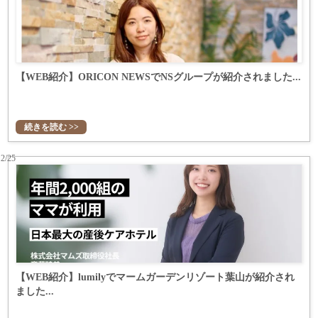
【WEB紹介】ORICON NEWSでNSグループが紹介されました...
続きを読む >>
12/25
【WEB紹介】lumilyでマームガーデンリゾート葉山が紹介され
ました...