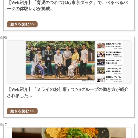
【Web紹介】「育児のつれづれby東京ダック」で、べるべるパ
ークの体験レポが掲載...
続きを読む >>
10/20
【Web紹介】「ミライのお仕事」でNSグループの働き方が紹介
されました...
続きを読む >>
09/17