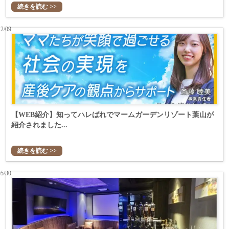
続きを読む >>
12/09
【WEB紹介】知ってハレばれでマームガーデンリゾート葉山が
紹介されました...
続きを読む >>
05/30