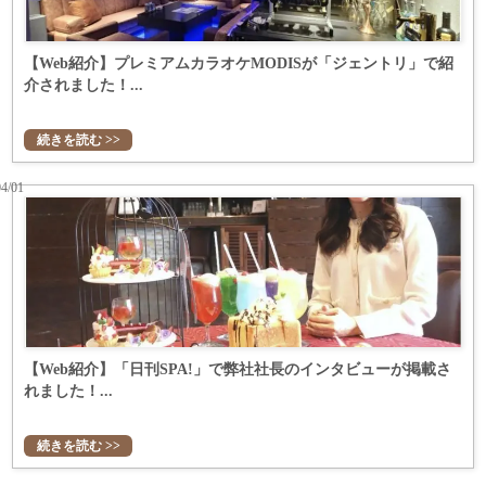
【Web紹介】プレミアムカラオケMODISが「ジェントリ」で紹
介されました！...
続きを読む >>
04/01
【Web紹介】「日刊SPA!」で弊社社長のインタビューが掲載さ
れました！...
続きを読む >>