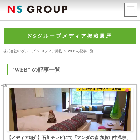
NSグループメディア掲載履歴
株式会社NSグループ
>
メディア掲載
>
WEB の記事一覧
"WEB" の記事一覧
07/16
【メディア紹介】石川テレビにて「アンダの森 加賀山中温泉」