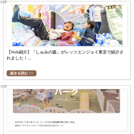
03/28
【Web紹介】「しゅみの森」がレッツエンジョイ東京で紹介さ
れました！...
続きを読む >>
11/10