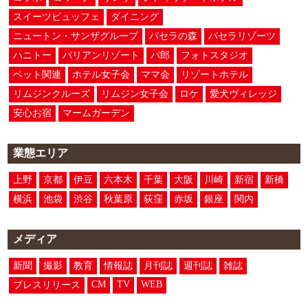
スイーツビュッフェ
ダイニング
ニュートン・サンザグループ
パセラの森
パセラリゾーツ
ハニトー
バリアンリゾート
パ郎
フォトスタジオ
ペット関連
ホテル女子会
ママ会
リゾートホテル
リムジンクルーズ
リムジン女子会
ロケ
愛犬ヴィレッジ
安心お宿
マームガーデン
業態エリア
上野
京都
伊豆
六本木
千葉
大阪
川崎
新宿
新橋
横浜
池袋
渋谷
秋葉原
荻窪
赤坂
銀座
関内
メディア
新聞
撮影
教育
情報誌
月刊誌
週刊誌
雑誌
CM
TV
WEB
プレスリリース