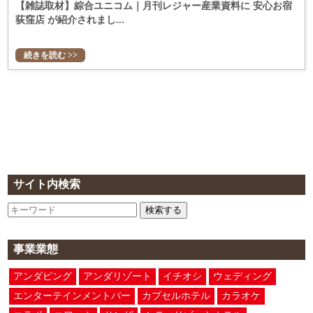
【雑誌取材】綜合ユニコム｜月刊レジャー産業資料に 安心お宿
荻窪店 が紹介されまし...
続きを読む >>
サイト内検索
検索する
事業業態
アンダピング
アンダリゾート
イチオシ
ウェディング
エンターテインメントバー
カプセルホテル
カラオケ