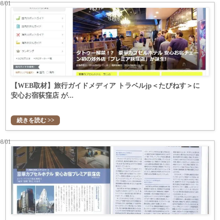
08/01
【WEB取材】旅行ガイドメディア トラベルjp＜たびねす＞に
安心お宿荻窪店 が...
続きを読む >>
08/01