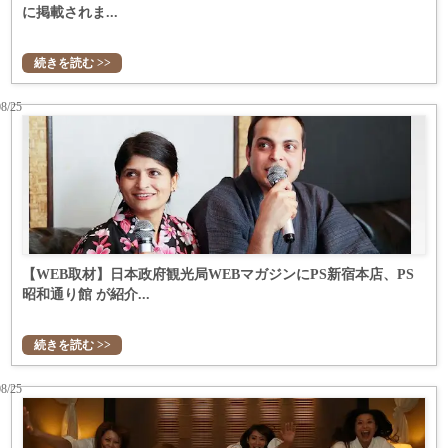
に掲載されま...
続きを読む >>
08/25
【WEB取材】日本政府観光局WEBマガジンにPS新宿本店、PS
昭和通り館 が紹介...
続きを読む >>
08/25