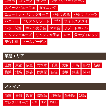
コラボ
コワーク
サンザ
シティリゾートホテル
スイーツビュッフェ
ダイニング
ニュートン・サンザグループ
パセラの森
パセラリゾーツ
ハニトー
バリアンリゾート
パ郎
フォトスタジオ
ペット関連
ホテル女子会
ママ会
リゾートホテル
リムジンクルーズ
リムジン女子会
ロケ
愛犬ヴィレッジ
安心お宿
マームガーデン
業態エリア
上野
京都
伊豆
六本木
千葉
大阪
川崎
新宿
新橋
横浜
池袋
渋谷
秋葉原
荻窪
赤坂
銀座
関内
メディア
新聞
撮影
教育
情報誌
月刊誌
週刊誌
雑誌
CM
TV
WEB
プレスリリース