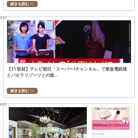
続きを読む >>
08/22
【TV取材】テレビ朝日「スーパーJチャンネル」で東急電鉄様
とパセラリゾーツとの提...
続きを読む >>
08/01