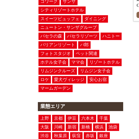
コワーク
サンザ
C
シティリゾートホテル
スイーツビュッフェ
ダイニング
ニュートン・サンザグループ
パセラの森
パセラリゾーツ
ハニトー
バリアンリゾート
パ郎
フォトスタジオ
ペット関連
ホテル女子会
ママ会
リゾートホテル
リムジンクルーズ
リムジン女子会
ロケ
愛犬ヴィレッジ
安心お宿
マームガーデン
業態エリア
上野
京都
伊豆
六本木
千葉
大阪
川崎
新宿
新橋
横浜
池袋
渋谷
秋葉原
荻窪
赤坂
銀座