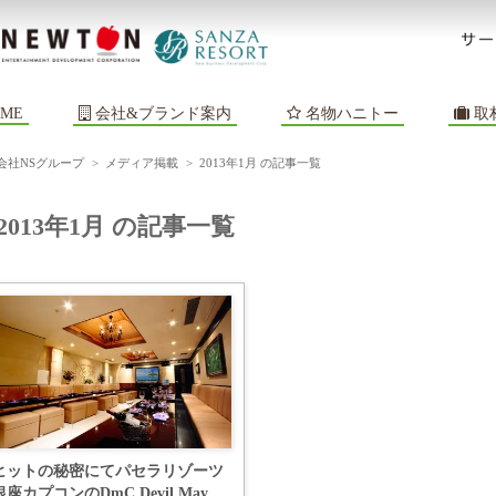
ME
会社&ブランド案内
名物ハニトー
取
会社NSグループ
>
メディア掲載
>
2013年1月 の記事一覧
2013年1月 の記事一覧
ヒットの秘密にてパセラリゾーツ
銀座カプコンのDmC Devil May