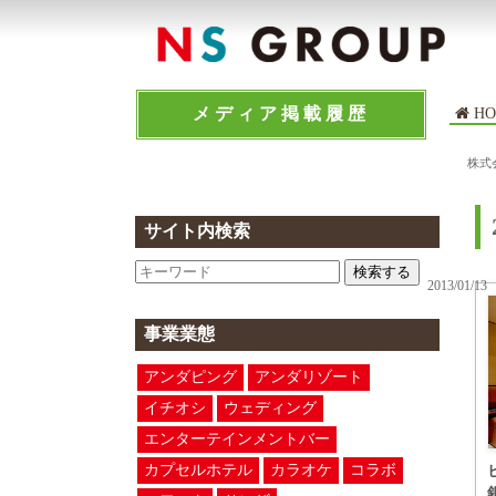
メディア掲載履歴
HO
株式
サイト内検索
検索する
2013/01/13
事業業態
アンダピング
アンダリゾート
イチオシ
ウェディング
エンターテインメントバー
カプセルホテル
カラオケ
コラボ