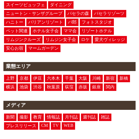
スイーツビュッフェ
ダイニング
ニュートン・サンザグループ
パセラの森
パセラリゾーツ
ハニトー
バリアンリゾート
パ郎
フォトスタジオ
ペット関連
ホテル女子会
ママ会
リゾートホテル
リムジンクルーズ
リムジン女子会
ロケ
愛犬ヴィレッジ
安心お宿
マームガーデン
業態エリア
上野
京都
伊豆
六本木
千葉
大阪
川崎
新宿
新橋
横浜
池袋
渋谷
秋葉原
荻窪
赤坂
銀座
関内
メディア
新聞
撮影
教育
情報誌
月刊誌
週刊誌
雑誌
CM
TV
WEB
プレスリリース