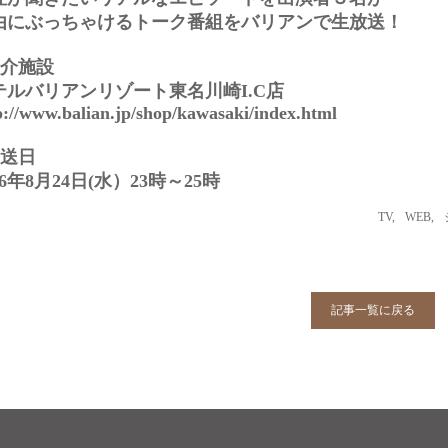
由にぶっちゃける
トーク番組をバリアンで生放送！
紹介施設
テルバリアンリゾート東名川崎I.C店
p://www.balian.jp/shop/kawasaki/index.html
放送日
16年8月24日(水）23時～25時
TV
,
WEB
,
記事一覧に戻る