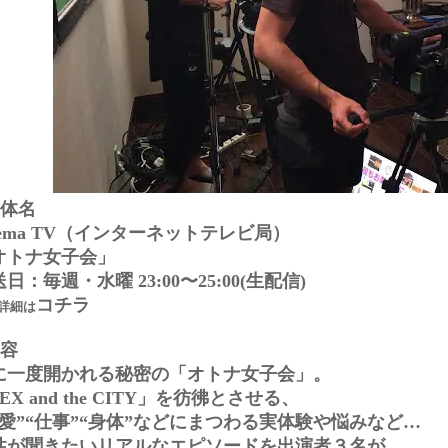
媒体名
bema TV（インターネットテレビ局）
オトナ女子会」
日：毎週・水曜 23:00〜25:00(生配信)
コチラ
詳細は
内容
に一度開かれる秘密の「オトナ女子会」。
EX and the CITY」を彷彿とさせる、
恋愛”“仕事”“身体”などにまつわる実体験や悩みなど…
性が聞きたいリアルなエピソードを出演者３名が