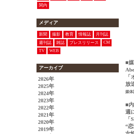
関内
メディア
新聞
撮影
教育
情報誌
月刊誌
CM
週刊誌
雑誌
プレスリリース
TV
WEB
■
アーカイブ
A
「
2026年
放送
2025年
媒体
2024年
2023年
■
2022年
週
2021年
「S
2020年
“
2019年
女