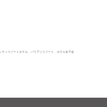
シティリゾートホテル
,
バリアンリゾート
,
ホテル女子会