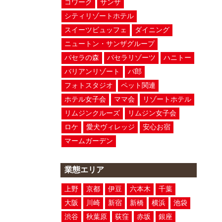
コワーク
サンザ
シティリゾートホテル
スイーツビュッフェ
ダイニング
ニュートン・サンザグループ
パセラの森
パセラリゾーツ
ハニトー
バリアンリゾート
パ郎
フォトスタジオ
ペット関連
ホテル女子会
ママ会
リゾートホテル
リムジンクルーズ
リムジン女子会
ロケ
愛犬ヴィレッジ
安心お宿
マームガーデン
業態エリア
上野
京都
伊豆
六本木
千葉
大阪
川崎
新宿
新橋
横浜
池袋
渋谷
秋葉原
荻窪
赤坂
銀座