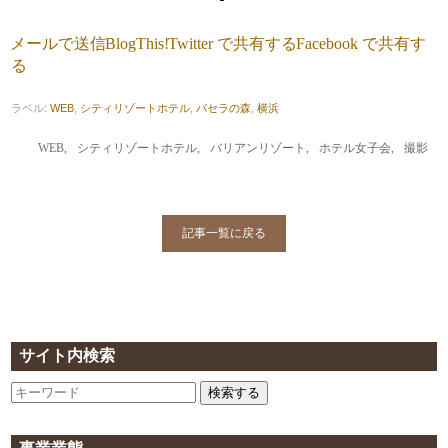
メールで送信
BlogThis!
Twitter で共有する
Facebook で共有す
る
ラベル:
WEB
,
シティリゾートホテル
,
パセラの森
,
横浜
WEB
,
シティリゾートホテル
,
バリアンリゾート
,
ホテル女子会
,
撮影
記事一覧に戻る
サイト内検索
検索する