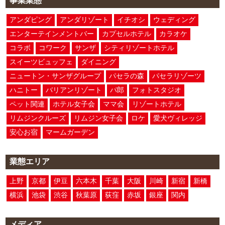
事業業態
アンダピング
アンダリゾート
イチオシ
ウェディング
エンターテインメントバー
カプセルホテル
カラオケ
コラボ
コワーク
サンザ
シティリゾートホテル
スイーツビュッフェ
ダイニング
ニュートン・サンザグループ
パセラの森
パセラリゾーツ
ハニトー
バリアンリゾート
パ郎
フォトスタジオ
ペット関連
ホテル女子会
ママ会
リゾートホテル
リムジンクルーズ
リムジン女子会
ロケ
愛犬ヴィレッジ
安心お宿
マームガーデン
業態エリア
上野
京都
伊豆
六本木
千葉
大阪
川崎
新宿
新橋
横浜
池袋
渋谷
秋葉原
荻窪
赤坂
銀座
関内
メディア