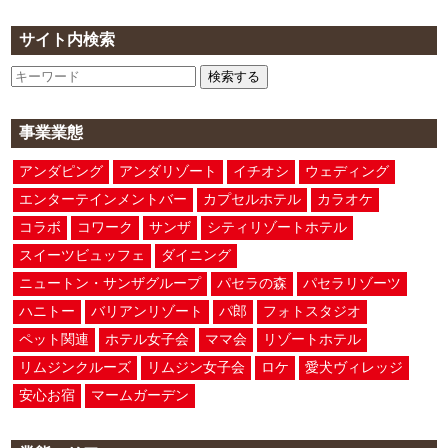
サイト内検索
検索する
事業業態
アンダピング
アンダリゾート
イチオシ
ウェディング
エンターテインメントバー
カプセルホテル
カラオケ
コラボ
コワーク
サンザ
シティリゾートホテル
スイーツビュッフェ
ダイニング
ニュートン・サンザグループ
パセラの森
パセラリゾーツ
ハニトー
バリアンリゾート
パ郎
フォトスタジオ
ペット関連
ホテル女子会
ママ会
リゾートホテル
リムジンクルーズ
リムジン女子会
ロケ
愛犬ヴィレッジ
安心お宿
マームガーデン