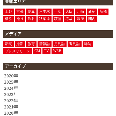
業態エリア
上野
京都
伊豆
六本木
千葉
大阪
川崎
新宿
新橋
横浜
池袋
渋谷
秋葉原
荻窪
赤坂
銀座
関内
メディア
新聞
撮影
教育
情報誌
月刊誌
週刊誌
雑誌
CM
TV
WEB
プレスリリース
アーカイブ
2026年
2025年
2024年
2023年
2022年
2021年
2020年