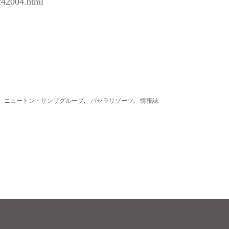
1242004.html
ニュートン・サンザグループ
,
パセラリゾーツ
,
情報誌