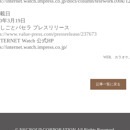
ps://internet.watch.impress.co.jp/docs/column/telework100k/
掲載日
20年3月19日
おしごとパセラ プレスリリース
ps://www.value-press.com/pressrelease/237673
NTERNET Watch 公式HP
s://internet.watch.impress.co.jp/
WEB
,
カラオケ
,
記事一覧に戻る
© NSGROUP CORPORATION All Rights Reserved.