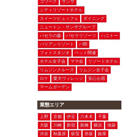
コワーク
サンザ
シティリゾートホテル
スイーツビュッフェ
ダイニング
ニュートン・サンザグループ
パセラの森
パセラリゾーツ
ハニトー
バリアンリゾート
パ郎
フォトスタジオ
ペット関連
ホテル女子会
ママ会
リゾートホテル
リムジンクルーズ
リムジン女子会
ロケ
愛犬ヴィレッジ
安心お宿
マームガーデン
業態エリア
上野
京都
伊豆
六本木
千葉
大阪
川崎
新宿
新橋
横浜
池袋
渋谷
秋葉原
荻窪
赤坂
銀座