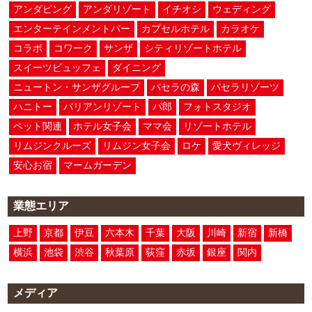
アンダピング
アンダリゾート
イチオシ
ウェディング
エンターテインメントバー
カプセルホテル
カラオケ
コラボ
コワーク
サンザ
シティリゾートホテル
スイーツビュッフェ
ダイニング
ニュートン・サンザグループ
パセラの森
パセラリゾーツ
ハニトー
バリアンリゾート
パ郎
フォトスタジオ
ペット関連
ホテル女子会
ママ会
リゾートホテル
リムジンクルーズ
リムジン女子会
ロケ
愛犬ヴィレッジ
安心お宿
マームガーデン
業態エリア
上野
京都
伊豆
六本木
千葉
大阪
川崎
新宿
新橋
横浜
池袋
渋谷
秋葉原
荻窪
赤坂
銀座
関内
メディア