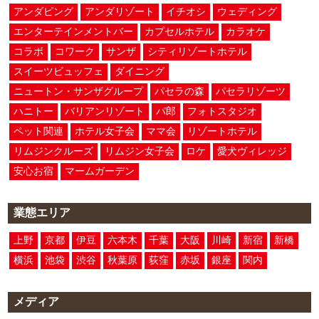
アンダピング
アンダリゾート
イチオシ
ウェディング
エンターテインメントバー
カプセルホテル
カラオケ
コラボ
コワーク
サンザ
シティリゾートホテル
スイーツビュッフェ
ダイニング
ニュートン・サンザグループ
パセラの森
パセラリゾーツ
ハニトー
バリアンリゾート
パ郎
フォトスタジオ
ペット関連
ホテル女子会
ママ会
リゾートホテル
リムジンクルーズ
リムジン女子会
ロケ
愛犬ヴィレッジ
安心お宿
マームガーデン
業態エリア
上野
京都
伊豆
六本木
千葉
大阪
川崎
新宿
新橋
横浜
池袋
渋谷
秋葉原
荻窪
赤坂
銀座
関内
メディア