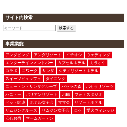
サイト内検索
検索する
事業業態
アンダピング
アンダリゾート
イチオシ
ウェディング
エンターテインメントバー
カプセルホテル
カラオケ
コラボ
コワーク
サンザ
シティリゾートホテル
スイーツビュッフェ
ダイニング
ニュートン・サンザグループ
パセラの森
パセラリゾーツ
ハニトー
バリアンリゾート
パ郎
フォトスタジオ
ペット関連
ホテル女子会
ママ会
リゾートホテル
リムジンクルーズ
リムジン女子会
ロケ
愛犬ヴィレッジ
安心お宿
マームガーデン