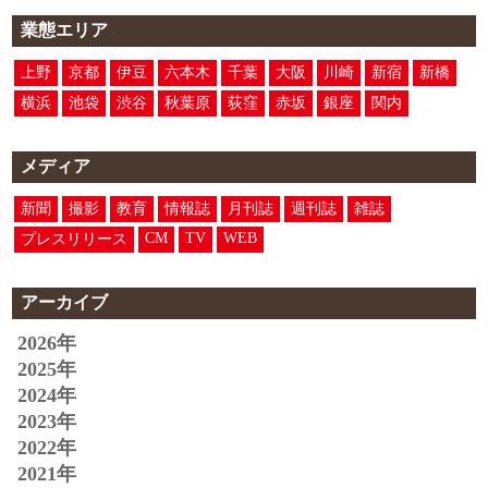
業態エリア
上野
京都
伊豆
六本木
千葉
大阪
川崎
新宿
新橋
横浜
池袋
渋谷
秋葉原
荻窪
赤坂
銀座
関内
メディア
新聞
撮影
教育
情報誌
月刊誌
週刊誌
雑誌
CM
TV
WEB
プレスリリース
アーカイブ
2026年
2025年
2024年
2023年
2022年
2021年