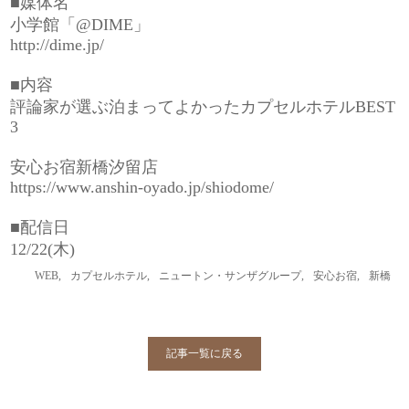
■媒体名
小学館「@DIME」
http://dime.jp/
■内容
評論家が選ぶ泊まってよかったカプセルホテルBEST
3
安心お宿新橋汐留店
https://www.anshin-oyado.jp/shiodome/
■配信日
12/22(木)
WEB
,
カプセルホテル
,
ニュートン・サンザグループ
,
安心お宿
,
新橋
記事一覧に戻る