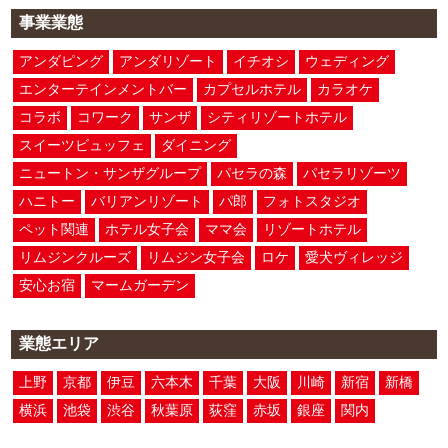
事業業態
アンダピング
アンダリゾート
イチオシ
ウェディング
エンターテインメントバー
カプセルホテル
カラオケ
コラボ
コワーク
サンザ
シティリゾートホテル
スイーツビュッフェ
ダイニング
ニュートン・サンザグループ
パセラの森
パセラリゾーツ
ハニトー
バリアンリゾート
パ郎
フォトスタジオ
ペット関連
ホテル女子会
ママ会
リゾートホテル
リムジンクルーズ
リムジン女子会
ロケ
愛犬ヴィレッジ
安心お宿
マームガーデン
業態エリア
上野
京都
伊豆
六本木
千葉
大阪
川崎
新宿
新橋
横浜
池袋
渋谷
秋葉原
荻窪
赤坂
銀座
関内