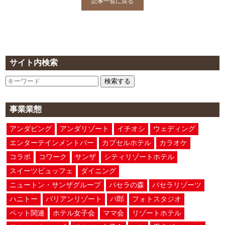
記事一覧に戻る
サイト内検索
検索する
事業業態
アンダピング
アンダリゾート
イチオシ
ウェディング
エンターテインメントバー
カプセルホテル
カラオケ
コラボ
コワーク
サンザ
シティリゾートホテル
スイーツビュッフェ
ダイニング
ニュートン・サンザグループ
パセラの森
パセラリゾーツ
ハニトー
バリアンリゾート
パ郎
フォトスタジオ
ペット関連
ホテル女子会
ママ会
リゾートホテル