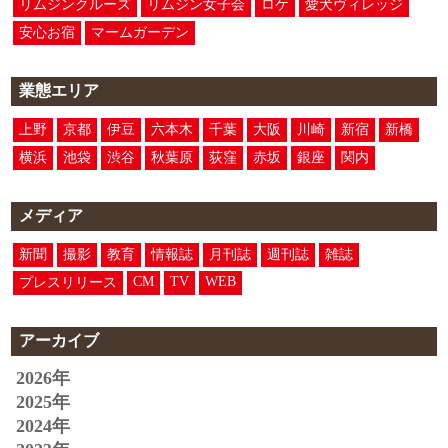
リムジンクルーズ
リムジン女子会
ロケ
愛犬ヴィレッジ
安心お宿
マームガーデン
業態エリア
上野
京都
伊豆
六本木
千葉
大阪
川崎
新宿
新橋
横浜
池袋
渋谷
秋葉原
荻窪
赤坂
銀座
関内
メディア
新聞
撮影
教育
情報誌
月刊誌
週刊誌
雑誌
CM
TV
WEB
プレスリリース
アーカイブ
2026年
2025年
2024年