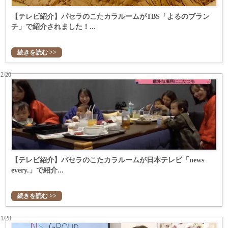
【テレビ紹介】パセラのこたカラルームがTBS「よるのブラン
チ」で紹介されました！...
続きを読む >>
12/20
【テレビ紹介】パセラのこたカラルームが日本テレビ「news
every.」で紹介...
続きを読む >>
11/28