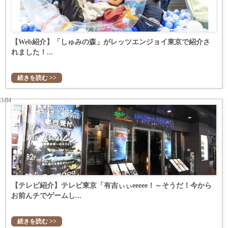
【Web紹介】「しゅみの森」がレッツエンジョイ東京で紹介さ
れました！...
続きを読む >>
03/04
【テレビ紹介】テレビ東京「有吉ぃぃeeeee！～そうだ！今から
お前んチでゲームし...
続きを読む >>