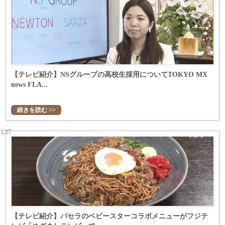
【テレビ紹介】NSグループの高校生採用についてTOKYO MX
news FLA...
続きを読む >>
11/27
【テレビ紹介】パセラのベビースターコラボメニューがフジテ