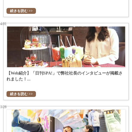
続きを読む >>
04/01
【Web紹介】「日刊SPA!」で弊社社長のインタビューが掲載さ
れました！...
続きを読む >>
03/28