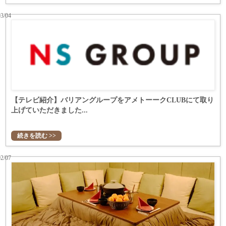
03/04
【テレビ紹介】バリアングループをアメトーークCLUBにて取り
上げていただきました...
続きを読む >>
02/07