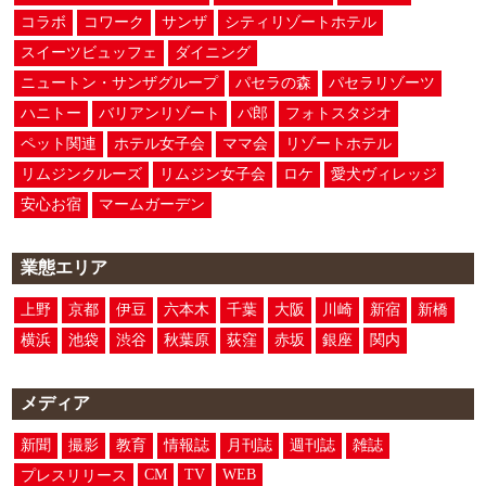
コラボ
コワーク
サンザ
シティリゾートホテル
スイーツビュッフェ
ダイニング
ニュートン・サンザグループ
パセラの森
パセラリゾーツ
ハニトー
バリアンリゾート
パ郎
フォトスタジオ
ペット関連
ホテル女子会
ママ会
リゾートホテル
リムジンクルーズ
リムジン女子会
ロケ
愛犬ヴィレッジ
安心お宿
マームガーデン
業態エリア
上野
京都
伊豆
六本木
千葉
大阪
川崎
新宿
新橋
横浜
池袋
渋谷
秋葉原
荻窪
赤坂
銀座
関内
メディア
新聞
撮影
教育
情報誌
月刊誌
週刊誌
雑誌
CM
TV
WEB
プレスリリース