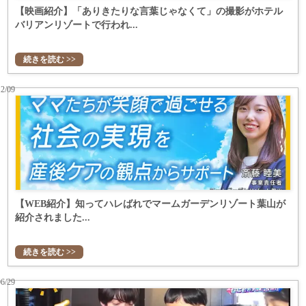
【映画紹介】「ありきたりな言葉じゃなくて」の撮影がホテル
バリアンリゾートで行われ...
続きを読む >>
12/09
【WEB紹介】知ってハレばれでマームガーデンリゾート葉山が
紹介されました...
続きを読む >>
06/29