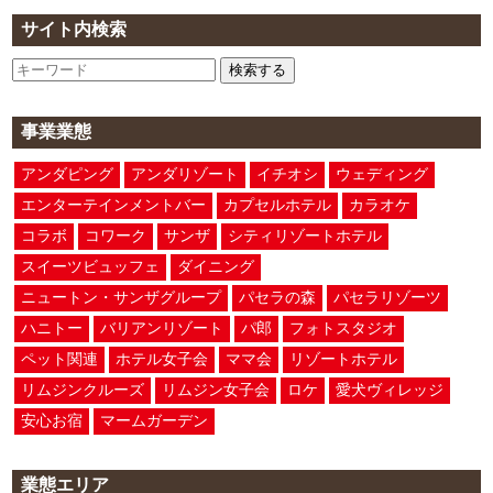
サイト内検索
検索する
事業業態
アンダピング
アンダリゾート
イチオシ
ウェディング
エンターテインメントバー
カプセルホテル
カラオケ
コラボ
コワーク
サンザ
シティリゾートホテル
スイーツビュッフェ
ダイニング
ニュートン・サンザグループ
パセラの森
パセラリゾーツ
ハニトー
バリアンリゾート
パ郎
フォトスタジオ
ペット関連
ホテル女子会
ママ会
リゾートホテル
リムジンクルーズ
リムジン女子会
ロケ
愛犬ヴィレッジ
安心お宿
マームガーデン
業態エリア