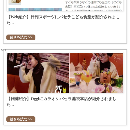
【Web紹介】日刊スポーツにパセラこども食堂が紹介されまし
た...
続きを読む >>
02/11
【雑誌紹介】Oggiにカラオケパセラ池袋本店が紹介されまし
た...
続きを読む >>