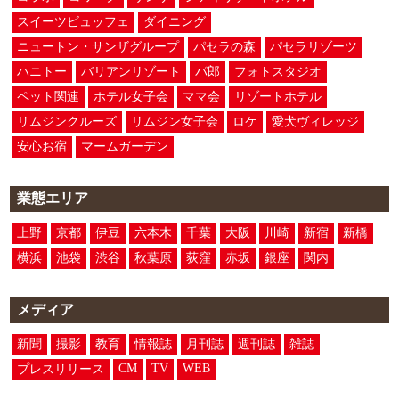
スイーツビュッフェ
ダイニング
ニュートン・サンザグループ
パセラの森
パセラリゾーツ
ハニトー
バリアンリゾート
パ郎
フォトスタジオ
ペット関連
ホテル女子会
ママ会
リゾートホテル
リムジンクルーズ
リムジン女子会
ロケ
愛犬ヴィレッジ
安心お宿
マームガーデン
業態エリア
上野
京都
伊豆
六本木
千葉
大阪
川崎
新宿
新橋
横浜
池袋
渋谷
秋葉原
荻窪
赤坂
銀座
関内
メディア
新聞
撮影
教育
情報誌
月刊誌
週刊誌
雑誌
CM
TV
WEB
プレスリリース