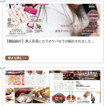
10/29
【雑誌紹介】美人百花にカラオケパセラが紹介されました...
続きを読む >>
06/19