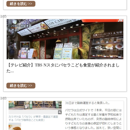
続きを読む >>
03/05
【テレビ紹介】TBS Nスタにパセラこども食堂が紹介されまし
た...
続きを読む >>
03/03