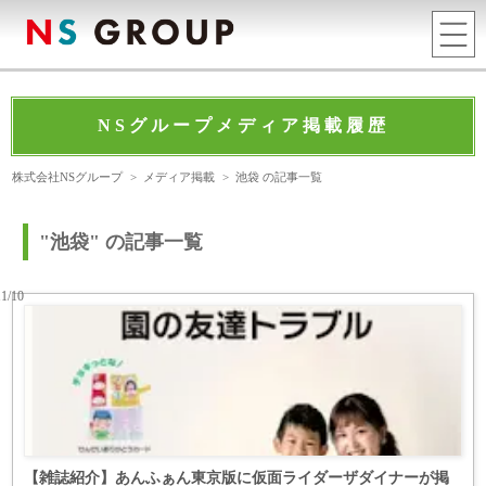
NSグループメディア掲載履歴
株式会社NSグループ
>
メディア掲載
>
池袋 の記事一覧
"池袋" の記事一覧
11/10
【雑誌紹介】あんふぁん東京版に仮面ライダーザダイナーが掲