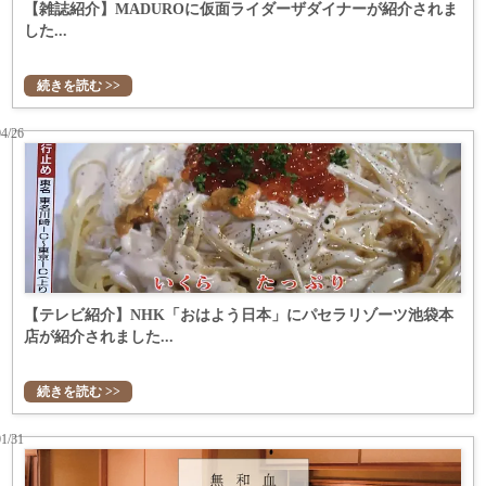
【雑誌紹介】MADUROに仮面ライダーザダイナーが紹介されま
した...
続きを読む >>
04/26
【テレビ紹介】NHK「おはよう日本」にパセラリゾーツ池袋本
店が紹介されました...
続きを読む >>
01/31