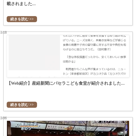
載されました...
続きを読む >>
03/18
【Web紹介】産経新聞にパセラこども食堂が紹介されました...
続きを読む >>
03/06