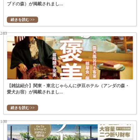
ブドの森）が掲載されまし...
続きを読む >>
12/03
【雑誌紹介】関東・東北じゃらんに伊豆ホテル（アンダの森・
愛犬お宿）が掲載されまし...
続きを読む >>
11/30