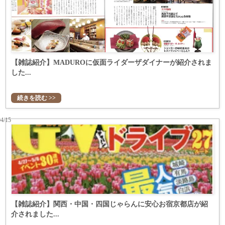
【雑誌紹介】MADUROに仮面ライダーザダイナーが紹介されま
した...
続きを読む >>
04/15
【雑誌紹介】関西・中国・四国じゃらんに安心お宿京都店が紹
介されました...