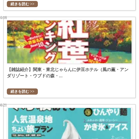
続きを読む >>
10/16
【雑誌紹介】関東・東北じゃらんに伊豆ホテル（風の薫・アン
ダリゾート・ウブドの森・...
続きを読む >>
08/21