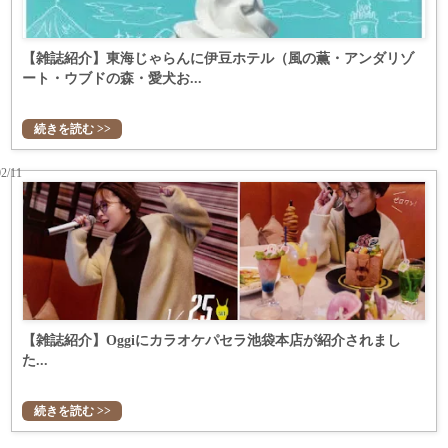
【雑誌紹介】東海じゃらんに伊豆ホテル（風の薫・アンダリゾ
ート・ウブドの森・愛犬お...
続きを読む >>
02/11
【雑誌紹介】Oggiにカラオケパセラ池袋本店が紹介されまし
た...
続きを読む >>