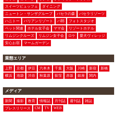
スイーツビュッフェ
ダイニング
ニュートン・サンザグループ
パセラの森
パセラリゾーツ
ハニトー
バリアンリゾート
パ郎
フォトスタジオ
ペット関連
ホテル女子会
ママ会
リゾートホテル
リムジンクルーズ
リムジン女子会
ロケ
愛犬ヴィレッジ
安心お宿
マームガーデン
業態エリア
上野
京都
伊豆
六本木
千葉
大阪
川崎
新宿
新橋
横浜
池袋
渋谷
秋葉原
荻窪
赤坂
銀座
関内
メディア
新聞
撮影
教育
情報誌
月刊誌
週刊誌
雑誌
CM
TV
WEB
プレスリリース