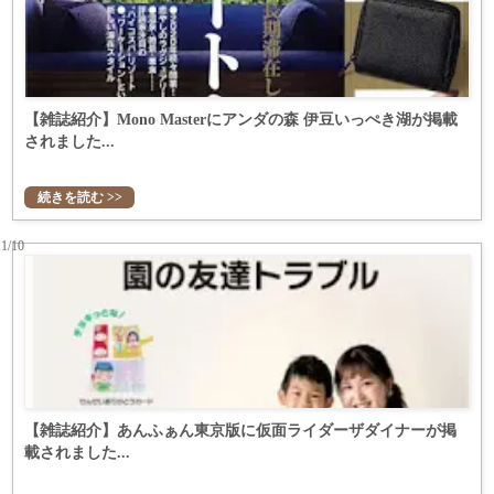
【雑誌紹介】Mono Masterにアンダの森 伊豆いっぺき湖が掲載
されました...
続きを読む >>
11/10
【雑誌紹介】あんふぁん東京版に仮面ライダーザダイナーが掲
載されました...