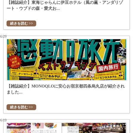
【雑誌紹介】東海じゃらんに伊豆ホテル（風の薫・アンダリゾ
ート・ウブドの森・愛犬お...
続きを読む >>
06/29
【雑誌紹介】MONOQLOに安心お宿京都四条烏丸店が紹介され
ました...
続きを読む >>
06/19