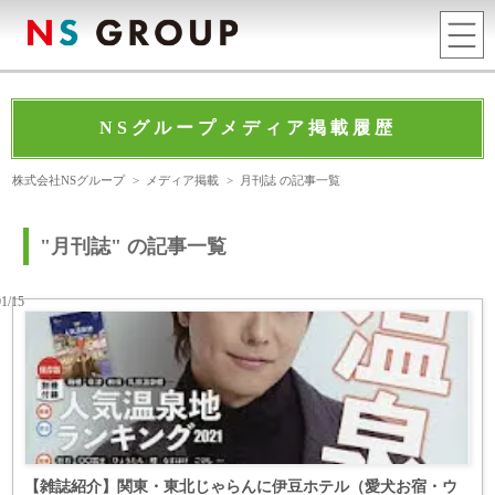
NSグループメディア掲載履歴
株式会社NSグループ
>
メディア掲載
>
月刊誌 の記事一覧
"月刊誌" の記事一覧
01/15
【雑誌紹介】関東・東北じゃらんに伊豆ホテル（愛犬お宿・ウ