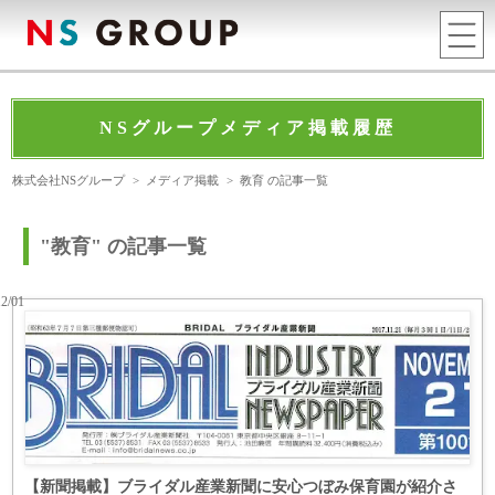
NSグループメディア掲載履歴
株式会社NSグループ
>
メディア掲載
>
教育 の記事一覧
"教育" の記事一覧
12/01
【新聞掲載】ブライダル産業新聞に安心つぼみ保育園が紹介さ