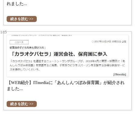
れました...
続きを読む >>
11/15
【WEB紹介】ITmediaに「あんしんつぼみ保育園」が紹介され
ました...
続きを読む >>