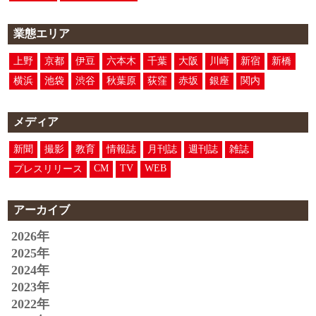
業態エリア
上野
京都
伊豆
六本木
千葉
大阪
川崎
新宿
新橋
横浜
池袋
渋谷
秋葉原
荻窪
赤坂
銀座
関内
メディア
新聞
撮影
教育
情報誌
月刊誌
週刊誌
雑誌
CM
TV
WEB
プレスリリース
アーカイブ
2026年
2025年
2024年
2023年
2022年