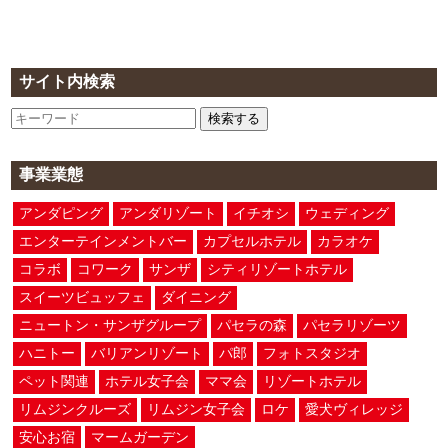
サイト内検索
検索する
事業業態
アンダピング
アンダリゾート
イチオシ
ウェディング
エンターテインメントバー
カプセルホテル
カラオケ
コラボ
コワーク
サンザ
シティリゾートホテル
スイーツビュッフェ
ダイニング
ニュートン・サンザグループ
パセラの森
パセラリゾーツ
ハニトー
バリアンリゾート
パ郎
フォトスタジオ
ペット関連
ホテル女子会
ママ会
リゾートホテル
リムジンクルーズ
リムジン女子会
ロケ
愛犬ヴィレッジ
安心お宿
マームガーデン