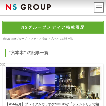
NSグループメディア掲載履歴
株式会社NSグループ
>
メディア掲載
>
六本木 の記事一覧
"六本木" の記事一覧
05/30
【Web紹介】プレミアムカラオケMODISが「ジェントリ」で紹