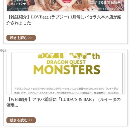
【雑誌紹介】LOVEggg (ラブジー) 1月号にパセラ六本木店が紹
介されました...
続きを読む >>
10/28
【WEB紹介】アキバ総研に「LUIDA`S & BAR」（ルイーダの
酒場...
続きを読む >>