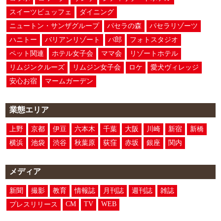
スイーツビュッフェ
ダイニング
ニュートン・サンザグループ
パセラの森
パセラリゾーツ
ハニトー
バリアンリゾート
パ郎
フォトスタジオ
ペット関連
ホテル女子会
ママ会
リゾートホテル
リムジンクルーズ
リムジン女子会
ロケ
愛犬ヴィレッジ
安心お宿
マームガーデン
業態エリア
上野
京都
伊豆
六本木
千葉
大阪
川崎
新宿
新橋
横浜
池袋
渋谷
秋葉原
荻窪
赤坂
銀座
関内
メディア
新聞
撮影
教育
情報誌
月刊誌
週刊誌
雑誌
CM
TV
WEB
プレスリリース