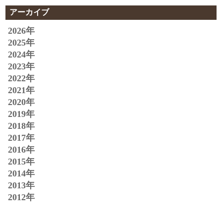
アーカイブ
2026年
2025年
2024年
2023年
2022年
2021年
2020年
2019年
2018年
2017年
2016年
2015年
2014年
2013年
2012年