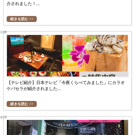
介されました！...
続きを読む >>
01/08
【テレビ紹介】日本テレビ「今夜くらべてみました」にカラオ
ケパセラが紹介されました...
続きを読む >>
04/24