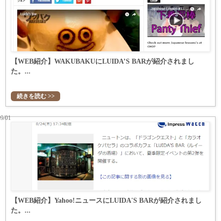
【WEB紹介】WAKUBAKUにLUIDA’S BARが紹介されまし
た。...
続きを読む >>
09/01
【WEB紹介】Yahoo!ニュースにLUIDA'S BARが紹介されまし
た。...