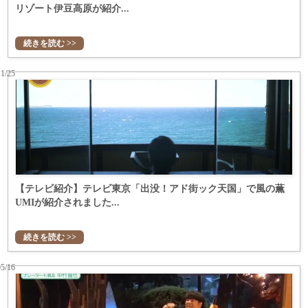
リゾート伊豆高原が紹介...
続きを読む >>
11/25
【テレビ紹介】テレビ東京「出没！アド街ック天国」で風の薫
UMIが紹介されました...
続きを読む >>
05/16