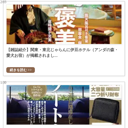
12/03
【雑誌紹介】関東・東北じゃらんに伊豆ホテル（アンダの森・
愛犬お宿）が掲載されまし...
続きを読む >>
11/30