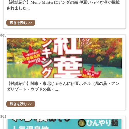
【雑誌紹介】Mono Masterにアンダの森 伊豆いっぺき湖が掲載
されました...
続きを読む >>
10/16
【雑誌紹介】関東・東北じゃらんに伊豆ホテル（風の薫・アン
ダリゾート・ウブドの森・...
続きを読む >>
08/21