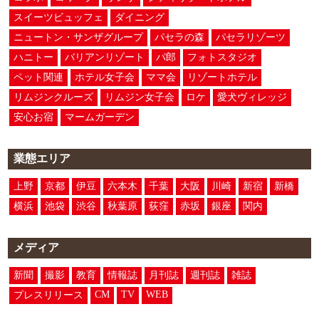
スイーツビュッフェ
ダイニング
ニュートン・サンザグループ
パセラの森
パセラリゾーツ
ハニトー
バリアンリゾート
パ郎
フォトスタジオ
ペット関連
ホテル女子会
ママ会
リゾートホテル
リムジンクルーズ
リムジン女子会
ロケ
愛犬ヴィレッジ
安心お宿
マームガーデン
業態エリア
上野
京都
伊豆
六本木
千葉
大阪
川崎
新宿
新橋
横浜
池袋
渋谷
秋葉原
荻窪
赤坂
銀座
関内
メディア
新聞
撮影
教育
情報誌
月刊誌
週刊誌
雑誌
CM
TV
WEB
プレスリリース