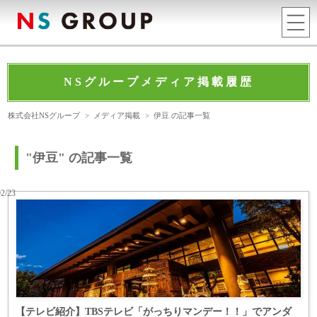
NSグループメディア掲載履歴
株式会社NSグループ
>
メディア掲載
>
伊豆 の記事一覧
"伊豆" の記事一覧
02/23
【テレビ紹介】TBSテレビ「がっちりマンデー！！」でアンダ