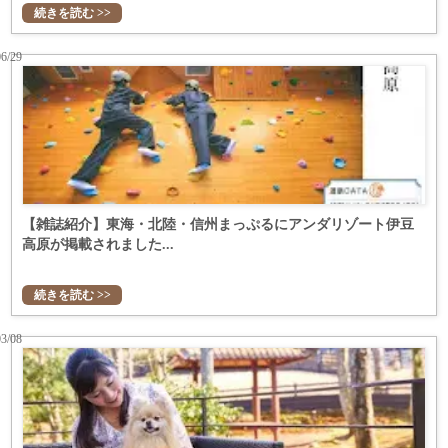
続きを読む >>
06/29
【雑誌紹介】東海・北陸・信州まっぷるにアンダリゾート伊豆
高原が掲載されました...
続きを読む >>
03/08