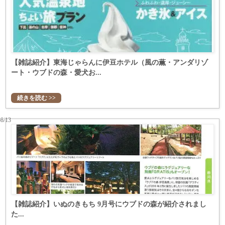
【雑誌紹介】東海じゃらんに伊豆ホテル（風の薫・アンダリゾ
ート・ウブドの森・愛犬お...
続きを読む >>
08/13
【雑誌紹介】いぬのきもち 9月号にウブドの森が紹介されまし
た...