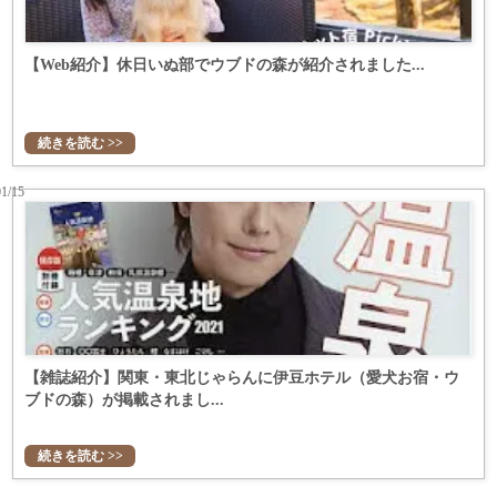
【Web紹介】休日いぬ部でウブドの森が紹介されました...
続きを読む >>
01/15
【雑誌紹介】関東・東北じゃらんに伊豆ホテル（愛犬お宿・ウ
ブドの森）が掲載されまし...
続きを読む >>