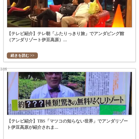
【テレビ紹介】テレ朝「ふたりっきり旅」でアンダピング館
（アンダリゾート伊豆高原）...
続きを読む >>
03/16
【テレビ紹介】TBS「マツコの知らない世界」でアンダリゾー
ト伊豆高原が紹介されま...