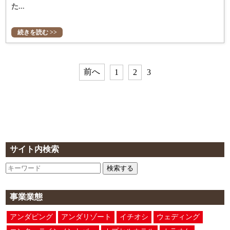
た...
続きを読む >>
前へ
1
2
3
サイト内検索
検索する
事業業態
アンダピング
アンダリゾート
イチオシ
ウェディング