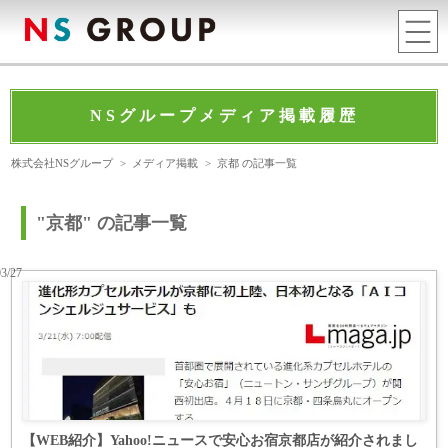
NSグループメディア掲載履歴
株式会社NSグループ
>
メディア掲載
>
京都 の記事一覧
"京都" の記事一覧
03/27
【WEB紹介】Yahoo!ニュースで安心お宿京都店が紹介されまし