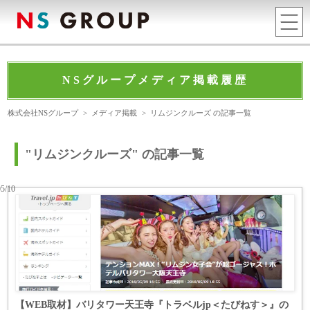
NSグループメディア掲載履歴
株式会社NSグループ
>
メディア掲載
>
リムジンクルーズ の記事一覧
"リムジンクルーズ" の記事一覧
05/10
【WEB取材】バリタワー天王寺『トラベルjp＜たびねす＞』の