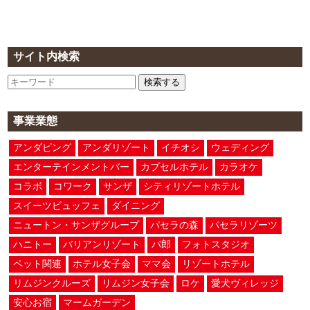
サイト内検索
検索する
事業業態
アンダピング
アンダリゾート
イチオシ
ウェディング
エンターテインメントバー
カプセルホテル
カラオケ
コラボ
コワーク
サンザ
シティリゾートホテル
スイーツビュッフェ
ダイニング
ニュートン・サンザグループ
パセラの森
パセラリゾーツ
ハニトー
バリアンリゾート
パ郎
フォトスタジオ
ペット関連
ホテル女子会
ママ会
リゾートホテル
リムジンクルーズ
リムジン女子会
ロケ
愛犬ヴィレッジ
安心お宿
マームガーデン