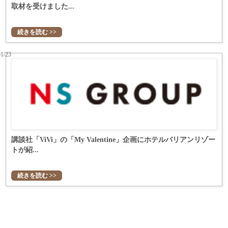
取材を受けました...
続きを読む >>
01/23
講談社「ViVi」の「My Valentine」企画にホテルバリアンリゾー
トが紹...
続きを読む >>