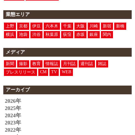
業態エリア
上野
京都
伊豆
六本木
千葉
大阪
川崎
新宿
新橋
横浜
池袋
渋谷
秋葉原
荻窪
赤坂
銀座
関内
メディア
新聞
撮影
教育
情報誌
月刊誌
週刊誌
雑誌
CM
TV
WEB
プレスリリース
アーカイブ
2026年
2025年
2024年
2023年
2022年