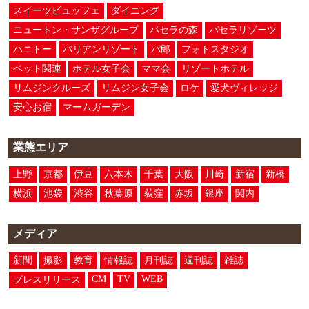
スイーツビュッフェ
ダイニング
ニュートン・サンザグループ
パセラの森
パセラリゾーツ
ハニトー
バリアンリゾート
パ郎
フォトスタジオ
ペット関連
ホテル女子会
ママ会
リゾートホテル
リムジンクルーズ
リムジン女子会
ロケ
愛犬ヴィレッジ
安心お宿
マームガーデン
業態エリア
上野
京都
伊豆
六本木
千葉
大阪
川崎
新宿
新橋
横浜
池袋
渋谷
秋葉原
荻窪
赤坂
銀座
関内
メディア
新聞
撮影
教育
情報誌
月刊誌
週刊誌
雑誌
CM
TV
WEB
プレスリリース