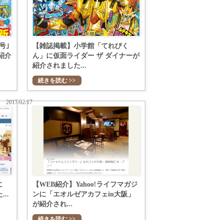
号｣
【雑誌掲載】小学館「てれびく
紹介
ん」に仮面ライダー ザ ダイナーが
紹介されました...
続きを読む >>
2017/02/17
に
【WEB紹介】Yahoo!ライフマガジ
..
ンに「エオルゼアカフェin大阪」
が紹介され...
続きを読む >>