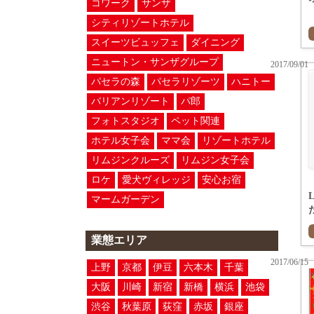
コワーク
サンザ
シティリゾートホテル
スイーツビュッフェ
ダイニング
ニュートン・サンザグループ
2017/09/01
パセラの森
パセラリゾーツ
ハニトー
バリアンリゾート
パ郎
フォトスタジオ
ペット関連
ホテル女子会
ママ会
リゾートホテル
リムジンクルーズ
リムジン女子会
ロケ
愛犬ヴィレッジ
安心お宿
マームガーデン
た
業態エリア
2017/06/15
上野
京都
伊豆
六本木
千葉
大阪
川崎
新宿
新橋
横浜
池袋
渋谷
秋葉原
荻窪
赤坂
銀座