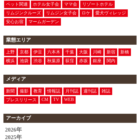
ペット関連
ホテル女子会
ママ会
リゾートホテル
リムジンクルーズ
リムジン女子会
ロケ
愛犬ヴィレッジ
安心お宿
マームガーデン
業態エリア
上野
京都
伊豆
六本木
千葉
大阪
川崎
新宿
新橋
横浜
池袋
渋谷
秋葉原
荻窪
赤坂
銀座
関内
メディア
新聞
撮影
教育
情報誌
月刊誌
週刊誌
雑誌
CM
TV
WEB
プレスリリース
アーカイブ
2026年
2025年