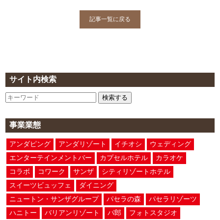
記事一覧に戻る
サイト内検索
検索する
事業業態
アンダピング
アンダリゾート
イチオシ
ウェディング
エンターテインメントバー
カプセルホテル
カラオケ
コラボ
コワーク
サンザ
シティリゾートホテル
スイーツビュッフェ
ダイニング
ニュートン・サンザグループ
パセラの森
パセラリゾーツ
ハニトー
バリアンリゾート
パ郎
フォトスタジオ