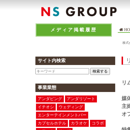
メディア掲載履歴
HO
株式
サイト内検索
検索する
リ
事業業態
媒
アンダピング
アンダリゾート
主
イチオシ
ウェディング
オ
エンターテインメントバー
カプセルホテル
カラオケ
コラボ
特