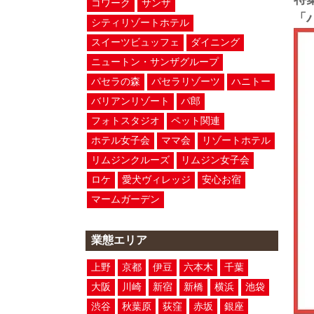
コワーク
サンザ
「
シティリゾートホテル
スイーツビュッフェ
ダイニング
ニュートン・サンザグループ
パセラの森
パセラリゾーツ
ハニトー
バリアンリゾート
パ郎
フォトスタジオ
ペット関連
ホテル女子会
ママ会
リゾートホテル
リムジンクルーズ
リムジン女子会
ロケ
愛犬ヴィレッジ
安心お宿
マームガーデン
業態エリア
上野
京都
伊豆
六本木
千葉
大阪
川崎
新宿
新橋
横浜
池袋
渋谷
秋葉原
荻窪
赤坂
銀座