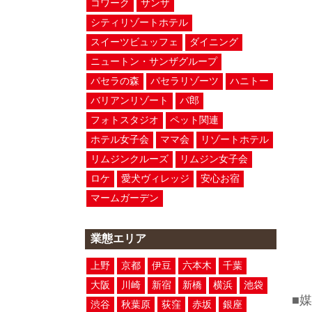
コワーク
サンザ
シティリゾートホテル
スイーツビュッフェ
ダイニング
ニュートン・サンザグループ
パセラの森
パセラリゾーツ
ハニトー
バリアンリゾート
パ郎
フォトスタジオ
ペット関連
ホテル女子会
ママ会
リゾートホテル
リムジンクルーズ
リムジン女子会
ロケ
愛犬ヴィレッジ
安心お宿
マームガーデン
業態エリア
上野
京都
伊豆
六本木
千葉
大阪
川崎
新宿
新橋
横浜
池袋
■
渋谷
秋葉原
荻窪
赤坂
銀座