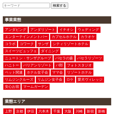
検索する
事業業態
アンダピング
アンダリゾート
イチオシ
ウェディング
エンターテインメントバー
カプセルホテル
カラオケ
コラボ
コワーク
サンザ
シティリゾートホテル
スイーツビュッフェ
ダイニング
ニュートン・サンザグループ
パセラの森
パセラリゾーツ
ハニトー
バリアンリゾート
パ郎
フォトスタジオ
ペット関連
ホテル女子会
ママ会
リゾートホテル
リムジンクルーズ
リムジン女子会
ロケ
愛犬ヴィレッジ
安心お宿
マームガーデン
業態エリア
上野
京都
伊豆
六本木
千葉
大阪
川崎
新宿
新橋